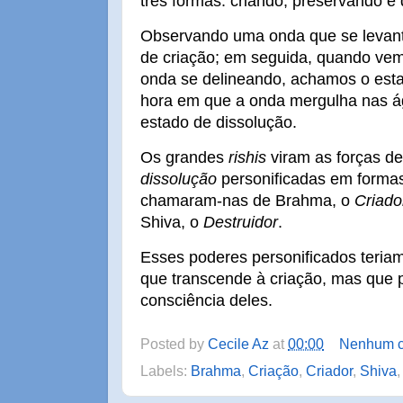
três formas: criando, preservando e 
Observando uma onda que se levant
de criação; em seguida, quando vem
onda se delineando, achamos o esta
hora em que a onda mergulha nas á
estado de dissolução.
Os grandes
rishis
viram as forças d
dissolução
personificadas em formas
chamaram-nas de Brahma, o
Criado
Shiva, o
Destruidor
.
Esses poderes personificados teria
que transcende à criação, mas que 
consciência deles.
Posted by
Cecile Az
at
00:00
Nenhum c
Labels:
Brahma
,
Criação
,
Criador
,
Shiva