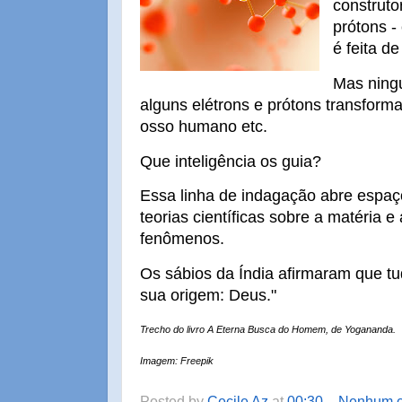
construtor
prótons 
é feita de
Mas ning
alguns elétrons e prótons transfor
osso humano etc.
Que inteligência os guia?
Essa linha de indagação abre espa
teorias científicas sobre a matéria 
fenômenos.
Os sábios da Índia afirmaram que tu
sua origem: Deus."
Trecho do livro A Eterna Busca do Homem, de Yogananda.
Imagem: Freepik
Posted by
Cecile Az
at
00:30
Nenhum c