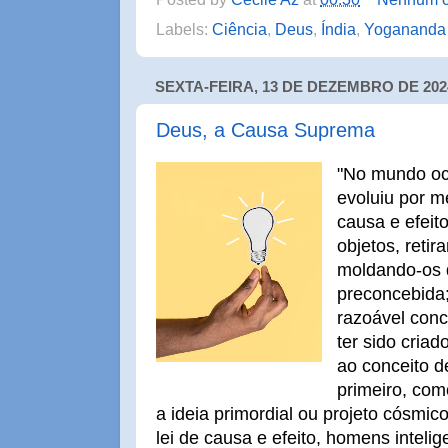
Labels:
Ciência
,
Deus
,
Índia
,
Yogananda
SEXTA-FEIRA, 13 DE DEZEMBRO DE 202
Deus, a Causa Suprema
"No mundo oci
evoluiu por m
causa e efeit
objetos, retir
moldando-os 
preconcebida;
razoável conc
ter sido criad
ao conceito de
primeiro, com
a ideia primordial ou projeto cósmic
lei de causa e efeito, homens inteli