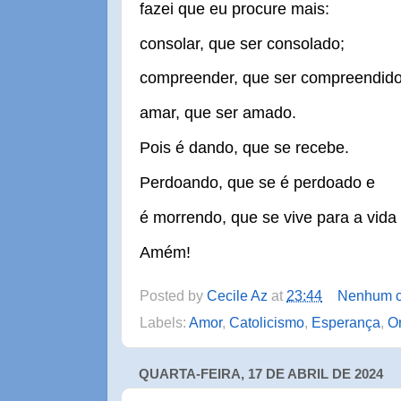
fazei que eu procure mais:
consolar, que ser consolado;
compreender, que ser compreendido
amar, que ser amado.
Pois é dando, que se recebe.
Perdoando, que se é perdoado e
é morrendo, que se vive para a vida 
Amém!
Posted by
Cecile Az
at
23:44
Nenhum c
Labels:
Amor
,
Catolicismo
,
Esperança
,
O
QUARTA-FEIRA, 17 DE ABRIL DE 2024