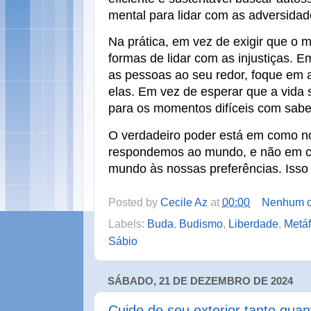
mental para lidar com as adversidad
Na prática, em vez de exigir que o m
formas de lidar com as injustiças.
Em
as pessoas ao seu redor, foque em 
elas.
Em vez de esperar que a vida s
para os momentos difíceis com sabedo
O verdadeiro poder está em como 
respondemos ao mundo, e não em c
mundo às nossas preferências. Isso 
Posted by
Cecile Az
at
00:00
Nenhum c
Labels:
Buda
,
Budismo
,
Liberdade
,
Metáf
Sábio
SÁBADO, 21 DE DEZEMBRO DE 2024
Cuide de seu exterior tanto quant