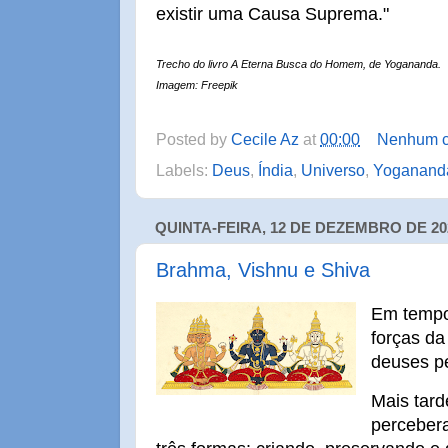
existir uma Causa Suprema."
Trecho do livro A Eterna Busca do Homem, de Yogananda.
Imagem: Freepik
Posted by
Cecile Az
at
00:00
Nenhum c
Labels:
Deus
,
Índia
,
Universo
,
Yoganand
QUINTA-FEIRA, 12 DE DEZEMBRO DE 20
Brahma, Vishnu e Shiva
Em tempo
forças d
deuses p
Mais tar
perceber