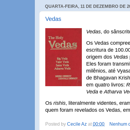
QUARTA-FEIRA, 11 DE DEZEMBRO DE 2
Vedas
Vedas
, do sânscri
Os Vedas compre
escritura de 100.0
origem dos
Vedas
Eles foram transmi
milênios, até Vya
de Bhagavan Krishn
em quatro livros:
R
Veda
e
Atharva Ve
Os
rishis
, literalmente videntes, era
quem foram revelados os Vedas, em 
Posted by
Cecile Az
at
00:00
Nenhum c