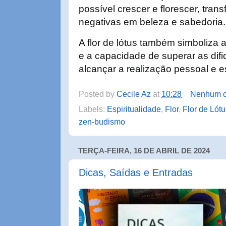
possível crescer e florescer, tra
negativas em beleza e sabedoria
A flor de lótus também simboliza a r
e a capacidade de superar as difi
alcançar a realização pessoal e es
Posted by
Cecile Az
at
10:28
Nenhum c
Labels:
Espiritualidade
,
Flor
,
Flor de Lótu
zen-budismo
TERÇA-FEIRA, 16 DE ABRIL DE 2024
Dicas, Saídas e Entradas