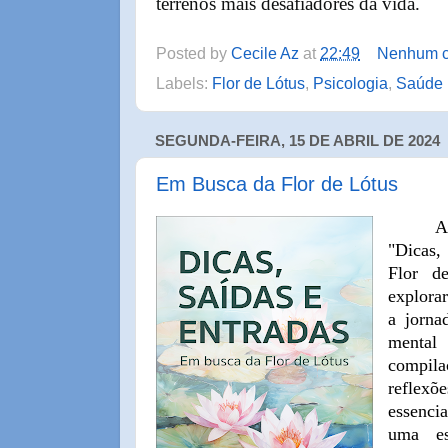
terrenos mais desafiadores da vida.
Posted by
Cecile Az
at
22:49
Nenhum c
Labels:
Flor de Lótus
,
Psicologia
,
Saúde 
SEGUNDA-FEIRA, 15 DE ABRIL DE 2024
Em Busca da Flor de Lótus
A
"Dicas,
Flor d
explorar
a jorna
mental 
compil
reflexõe
essenci
uma es