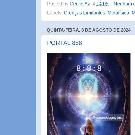
Posted by
Cecile Az
at
14:05
Nenhum c
Labels:
Crenças Limitantes
,
Metafísica
,
M
QUINTA-FEIRA, 8 DE AGOSTO DE 2024
PORTAL 888