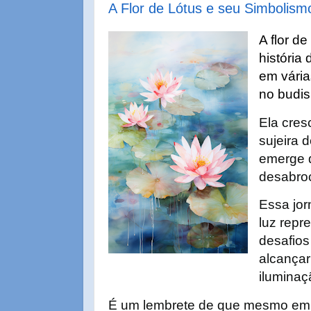
A Flor de Lótus e seu Simbolism
A flor d
história
em vária
no budi
Ela cres
sujeira 
emerge 
desabroc
Essa jor
luz repr
desafios
alcançar
iluminaç
É um lembrete de que mesmo em 