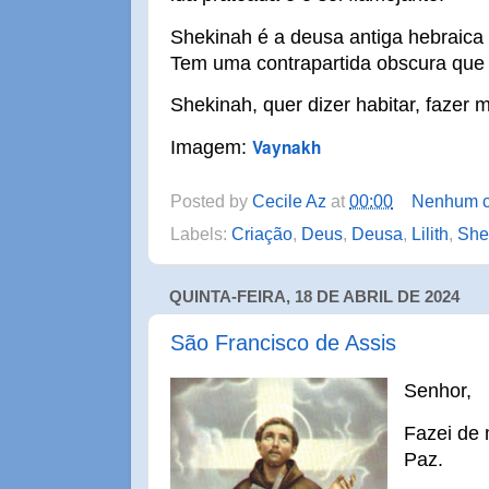
Shekinah é a deusa antiga hebraica 
Tem uma contrapartida obscura que se
Shekinah, quer dizer habitar, fazer
Vaynakh
Imagem:
Posted by
Cecile Az
at
00:00
Nenhum c
Labels:
Criação
,
Deus
,
Deusa
,
Lilith
,
She
QUINTA-FEIRA, 18 DE ABRIL DE 2024
São Francisco de Assis
Senhor,
Fazei de
Paz.