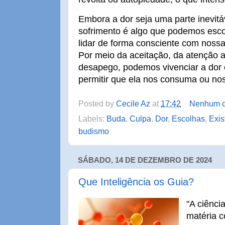
Embora a dor seja uma parte inevitáv
sofrimento é algo que podemos esco
lidar de forma consciente com nos
Por meio da aceitação, da atenção 
desapego, podemos vivenciar a dor
permitir que ela nos consuma ou nos
Posted by
Cecile Az
at
17:42
Nenhum c
Labels:
Buda
,
Culpa
,
Dor
,
Escolhas
,
Exis
budismo
SÁBADO, 14 DE DEZEMBRO DE 2024
Que Inteligência os Guia?
"A ciênci
matéria 