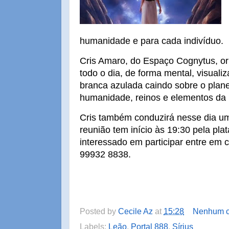
humanidade e para cada indivíduo.
Cris Amaro, do Espaço Cognytus, o
todo o dia, de forma mental, visual
branca azulada caindo sobre o plane
humanidade, reinos e elementos da
Cris também conduzirá nesse dia um
reunião tem início às 19:30 pela pl
interessado em participar entre em 
99932 8838.
Posted by
Cecile Az
at
15:28
Nenhum c
Labels:
Leão
,
Portal 888
,
Sírius