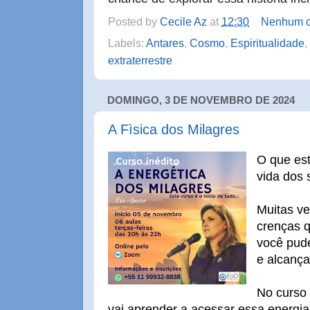
Posted by
Cecile Az
at
12:30
Nenhum c
Labels:
Antares
,
Cosmo
,
Espiritualidade
,
extraterrestre
DOMINGO, 3 DE NOVEMBRO DE 2024
A Fìsica dos Milagres
O que est
vida dos
Muitas ve
crenças q
você pude
e alcança
No curso 
vai aprender a acessar essa energia