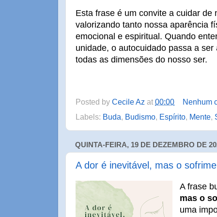
Esta frase é um convite a cuidar d
valorizando tanto nossa aparência f
emocional e espiritual. Quando en
unidade, o autocuidado passa a ser 
todas as dimensões do nosso ser.
Posted by
Cecile Az
at
00:00
Nenhum c
Labels:
Buda
,
Budismo
,
Espírito
,
Mente
,
QUINTA-FEIRA, 19 DE DEZEMBRO DE 20
A dor é inevitável, mas o sofrime
A frase b
mas o so
uma impor