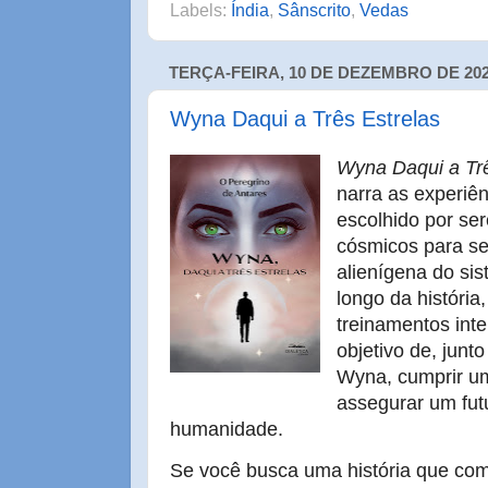
Labels:
Índia
,
Sânscrito
,
Vedas
TERÇA-FEIRA, 10 DE DEZEMBRO DE 20
Wyna Daqui a Três Estrelas
Wyna Daqui a Trê
narra as experiê
escolhido por se
cósmicos para s
alienígena do sis
longo da história
treinamentos int
objetivo de, jun
Wyna, cumprir um
assegurar um futu
humanidade.
Se você busca uma história que comb