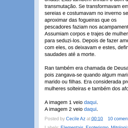
transmutação. Se transformavam e
sereias e costumavam no inverno s
aproximar das fogueiras que os
pescadores faziam nos acampament
Assumiam corpos e trajes de mulhe
para seduzi-los. Depois de fazer am
com eles, os deixavam e estes, defi
saudades até a morte.
Ran também era chamada de Deusa
pois zangava-se quando algum mari
marido ou filhas. Era considerada p
mulheres solteiras e também dos af
A imagem 1 veio
daqui
.
A imagem 2 veio
daqui
.
Posted by
Cecile Az
at
00:10
10 coment
Labels:
Elementais
,
Esoterismo
,
Mitologi