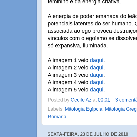
feminino e da energia criativa.
A energia de poder emanada do leão
potenciais latentes do ser humano. 
associada ao ego provoca destruiç
vínculos com o egoísmo se dissolvem
só expansiva, iluminada.
A imagem 1 veio
daqui
.
A imagem 2 veio
daqui
.
A imagem 3 veio
daqui
.
A imagem 4 veio
daqui
.
A imagem 5 veio
daqui
.
Posted by
Cecile Az
at
00:01
3 comentá
Labels:
Mitologia Egípcia
,
Mitologia Gre
Romana
SEXTA-FEIRA, 23 DE JULHO DE 2010