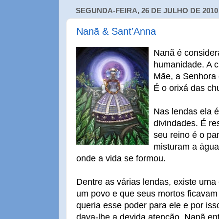
SEGUNDA-FEIRA, 26 DE JULHO DE 2010
Nanã & Sant’Anna
Nanã é consider
humanidade. A c
Mãe, a Senhora 
É o orixá das c
Nas lendas ela é
divindades. É re
seu reino é o pa
misturam a água 
onde a vida se formou.
Dentre as várias lendas, existe uma
um povo e que seus mortos ficavam 
queria esse poder para ele e por is
dava-lhe a devida atenção. Nanã entã