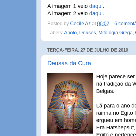
A imagem 1 veio
daqui
.
A imagem 2 veio
daqui
.
Posted by
Cecile Az
at
00:02
6 comentá
Labels:
Apolo
,
Deuses
,
Mitologia Grega
,
TERÇA-FEIRA, 27 DE JULHO DE 2010
Deusas da Cura.
Hoje parece ser 
na tradição da 
Belgas.
Lá para o ano d
rainha no Egito
ergueu em hom
Era Hatshepsut,
Egito e pertence