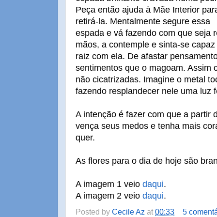
Peça então ajuda à Mãe Interior par
retirá-la. Mentalmente segure essa
espada e vá fazendo com que seja r
mãos, a contemple e sinta-se capaz 
raiz com ela. De afastar pensament
sentimentos que o magoam. Assim c
não cicatrizadas. Imagine o metal to
fazendo resplandecer nele uma luz fo
A intenção é fazer com que a partir 
vença seus medos e tenha mais cora
quer.
As flores para o dia de hoje são br
A imagem 1 veio
daqui
.
A imagem 2 veio
daqui
.
Posted by
Cecile Az
at
00:33
5 comentá