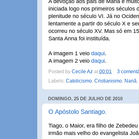
A devoção aos pais de Maria é muito 
iniciada logo nos primeiros séculos 
plenitude no século VI. Já no Ocide
lentamente a partir do século X e 
ocorreu no século XV. Mas só em 15
Santa Anna foi instituída.
A imagem 1 veio
daqui
.
A imagem 2 veio
daqui
.
Posted by
Cecile Az
at
00:01
3 comentá
Labels:
Catolicismo
,
Cristianismo
,
Nanã
,
DOMINGO, 25 DE JULHO DE 2010
O Apóstolo Santiago.
Tiago, o Maior, era filho de Zebede
irmão mais velho do evangelista Joã