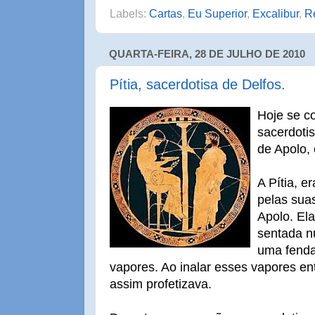
Labels:
Cartas
,
Eu Superior
,
Excalibur
,
Re
QUARTA-FEIRA, 28 DE JULHO DE 2010
Pítia, sacerdotisa de Delfos.
Hoje se c
sacerdotis
de Apolo, 
A Pítia, 
pelas suas
Apolo. Ela
sentada n
uma fend
vapores. Ao inalar esses vapores en
assim profetizava.