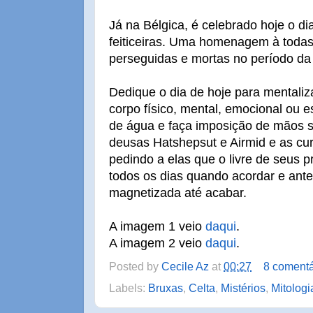
Já na Bélgica, é celebrado hoje o di
feiticeiras. Uma homenagem à todas
perseguidas e mortas no período da 
Dedique o dia de hoje para mentaliza
corpo físico, mental, emocional ou e
de água e faça imposição de mãos s
deusas Hatshepsut e Airmid e as cu
pedindo a elas que o livre de seus
todos os dias quando acordar e ant
magnetizada até acabar.
A imagem 1 veio
daqui
.
A imagem 2 veio
daqui
.
Posted by
Cecile Az
at
00:27
8 comentá
Labels:
Bruxas
,
Celta
,
Mistérios
,
Mitologi