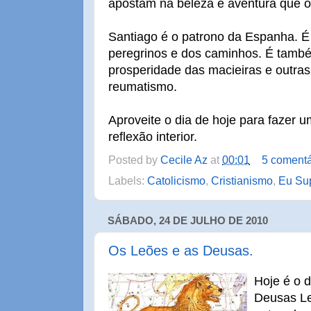
apostam na beleza e aventura que o
Santiago é o patrono da Espanha. É 
peregrinos e dos caminhos. É tamb
prosperidade das macieiras e outras 
reumatismo.
Aproveite o dia de hoje para fazer
reflexão interior.
Posted by
Cecile Az
at
00:01
5 comentá
Labels:
Catolicismo
,
Cristianismo
,
Eu Sup
SÁBADO, 24 DE JULHO DE 2010
Os Leões e as Deusas.
Hoje é o d
Deusas Le