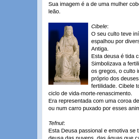
Sua imagem é a de uma mulher cobe
leão.
Cibele
:
O seu culto teve in
espalhou por divers
Antiga.
Esta deusa é tida
Simbolizava a fert
os gregos, o culto 
próprio dos deuses
fertilidade. Cibele
ciclo de vida-morte-renascimento.
Era representada com uma coroa de 
ou num carro puxado por esses anim
Tefnut
:
Esta Deusa passional e emotiva se 
deusa das nuvens, das águas que 