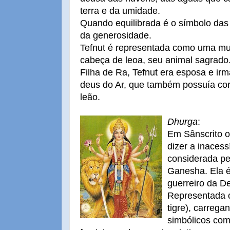
terra e da umidade.
Quando equilibrada é o símbolo das
da generosidade.
Tefnut é representada como uma m
cabeça de leoa, seu animal sagrado
Filha de Ra, Tefnut era esposa e ir
deus do Ar, que também possuía co
leão.
Dhurga
:
Em Sânscrito 
dizer a inacess
considerada p
Ganesha. Ela é
guerreiro da D
Representada 
tigre), carreg
simbólicos com