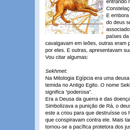
entrando 
Constelaç
E embora 
do deus s
associado
países da
cavalgavam em leões, outras eram
por eles. E outras, apresentavam sua
Vou citar algumas:
Sekhmet
:
Na Mitologia Egípcia era uma deusa
temida no Antigo Egito. O nome Se
significa “poderosa”.
Era a Deusa da guerra e das doença
Simbolizava a punição de Rá, o deus
este a criou para que destruísse o
que conspiravam contra ele. Mais ta
tornou-se a pacífica protetora dos ju