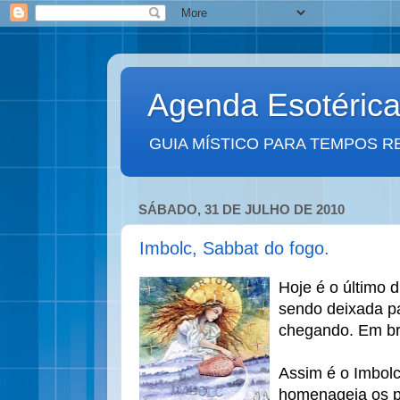
Agenda Esotéric
GUIA MÍSTICO PARA TEMPOS R
SÁBADO, 31 DE JULHO DE 2010
Imbolc, Sabbat do fogo.
Hoje é o último di
sendo deixada pa
chegando. Em br
Assim é o Imbolc
homenageia os pr