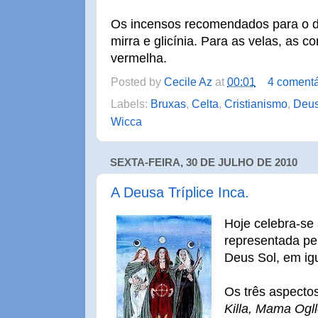
Os incensos recomendados para o di
mirra e glicínia. Para as velas, as 
vermelha.
Posted by
Cecile Az
at
00:01
4 comentá
Labels:
Bruxas
,
Celta
,
Cristianismo
,
Deus
Wicca
SEXTA-FEIRA, 30 DE JULHO DE 2010
A Deusa Tríplice Inca.
Hoje celebra-se 
representada pe
Deus Sol, em igu
Os três aspect
Killa, Mama Og