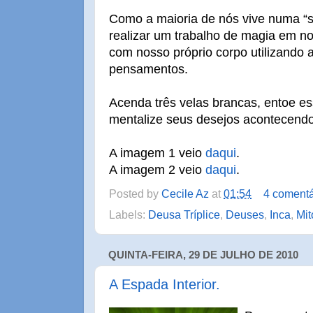
Como a maioria de nós vive numa “
realizar um trabalho de magia em no
com nosso próprio corpo utilizando 
pensamentos.
Acenda três velas brancas, entoe es
mentalize seus desejos acontecendo
A imagem 1 veio
daqui
.
A imagem 2 veio
daqui
.
Posted by
Cecile Az
at
01:54
4 comentá
Labels:
Deusa Tríplice
,
Deuses
,
Inca
,
Mit
QUINTA-FEIRA, 29 DE JULHO DE 2010
A Espada Interior.