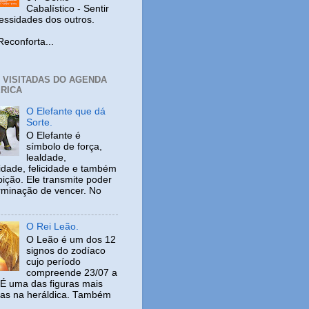
Cabalístico - Sentir
cessidades dos outros.
nforta...
+ VISITADAS DO AGENDA
RICA
O Elefante que dá
Sorte.
O Elefante é
símbolo de força,
lealdade,
idade, felicidade e também
ição. Ele transmite poder
rminação de vencer. No
O Rei Leão.
O Leão é um dos 12
signos do zodíaco
cujo período
compreende 23/07 a
 É uma das figuras mais
adas na heráldica. Também