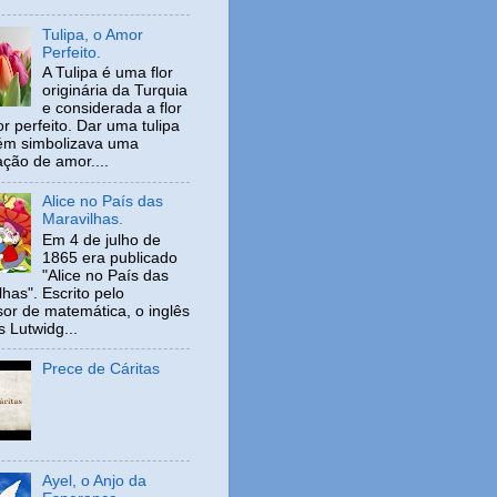
Tulipa, o Amor
Perfeito.
A Tulipa é uma flor
originária da Turquia
e considerada a flor
r perfeito. Dar uma tulipa
ém simbolizava uma
ação de amor....
Alice no País das
Maravilhas.
Em 4 de julho de
1865 era publicado
"Alice no País das
has". Escrito pelo
sor de matemática, o inglês
s Lutwidg...
Prece de Cáritas
Ayel, o Anjo da