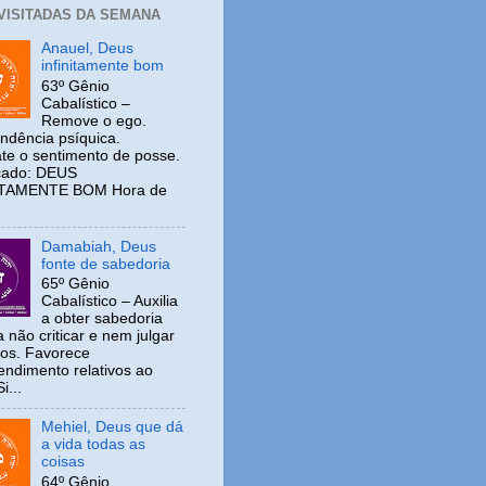
 VISITADAS DA SEMANA
Anauel, Deus
infinitamente bom
63º Gênio
Cabalístico –
Remove o ego.
ndência psíquica.
e o sentimento de posse.
icado: DEUS
ITAMENTE BOM Hora de
Damabiah, Deus
fonte de sabedoria
65º Gênio
Cabalístico – Auxilia
a obter sabedoria
 não criticar e nem julgar
ros. Favorece
ndimento relativos ao
i...
Mehiel, Deus que dá
a vida todas as
coisas
64º Gênio