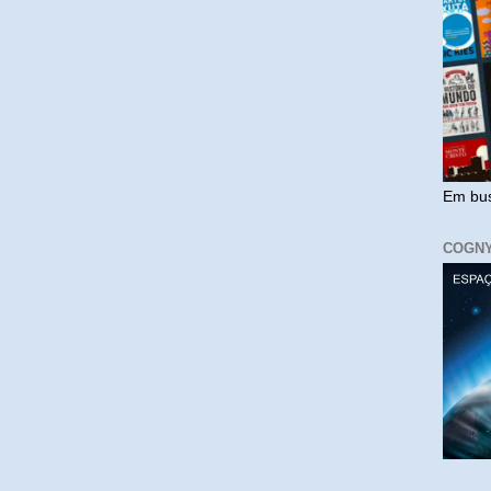
Em bus
COGN