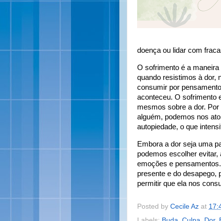
doença ou lidar com frac
O sofrimento é a maneira
quando resistimos à dor,
consumir por pensamento
aconteceu. O sofrimento e
mesmos sobre a dor. Por e
alguém, podemos nos ato
autopiedade, o que intensi
Embora a dor seja uma par
podemos escolher evitar,
emoções e pensamentos. 
presente e do desapego, 
permitir que ela nos cons
Posted by
Cecile Az
at
17:
Labels:
Buda
,
Culpa
,
Dor
,