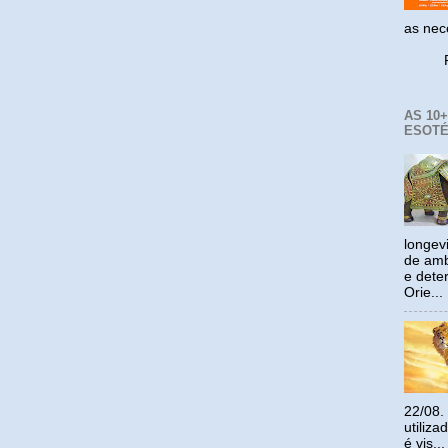
as ne
Reco
AS 10
ESOTÉ
longev
de amb
e dete
Orie...
22/08.
utiliz
é vis...