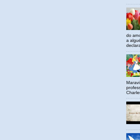
do amo
a algu
declar
Maravil
profes
Charle