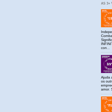
AS 3+
Indepe
Combat
Signif
INFIN
con...
Ajuda a
os out
empree
amor. S