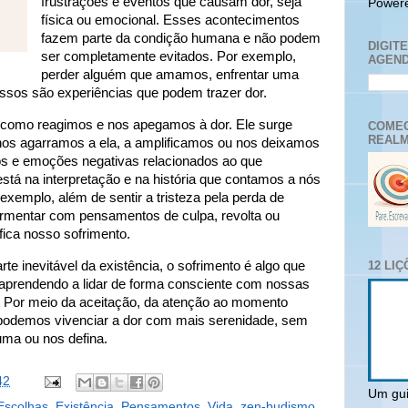
frustrações e eventos que causam dor, seja
Power
física ou emocional. Esses acontecimentos
fazem parte da condição humana e não podem
DIGIT
ser completamente evitados. Por exemplo,
AGEND
perder alguém que amamos, enfrentar uma
assos são experiências que podem trazer dor.
 como reagimos e nos apegamos à dor. Ele surge
COMEC
REALM
 nos agarramos a ela, a amplificamos ou nos deixamos
s e emoções negativas relacionados ao que
stá na interpretação e na história que contamos a nós
xemplo, além de sentir a tristeza pela perda de
rmentar com pensamentos de culpa, revolta ou
fica nosso sofrimento.
te inevitável da existência, o sofrimento é algo que
12 LI
 aprendendo a lidar de forma consciente com nossas
Por meio da aceitação, da atenção ao momento
podemos vivenciar a dor com mais serenidade, sem
uma ou nos defina.
42
Um gui
Escolhas
,
Existência
,
Pensamentos
,
Vida
,
zen-budismo