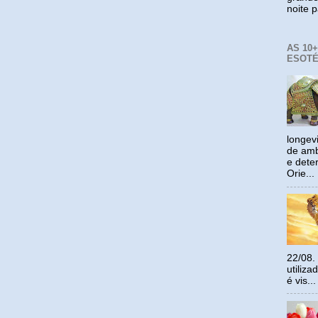
noite p
AS 10
ESOTÉ
longev
de amb
e dete
Orie...
22/08.
utiliz
é vis...