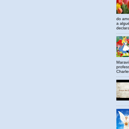
do amo
a algu
declar
Maravil
profes
Charle