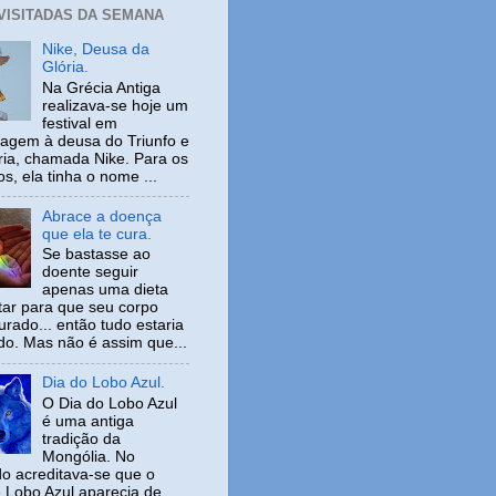
 VISITADAS DA SEMANA
Nike, Deusa da
Glória.
Na Grécia Antiga
realizava-se hoje um
festival em
gem à deusa do Triunfo e
ria, chamada Nike. Para os
s, ela tinha o nome ...
Abrace a doença
que ela te cura.
Se bastasse ao
doente seguir
apenas uma dieta
tar para que seu corpo
urado... então tudo estaria
ido. Mas não é assim que...
Dia do Lobo Azul.
O Dia do Lobo Azul
é uma antiga
tradição da
Mongólia. No
o acreditava-se que o
 Lobo Azul aparecia de