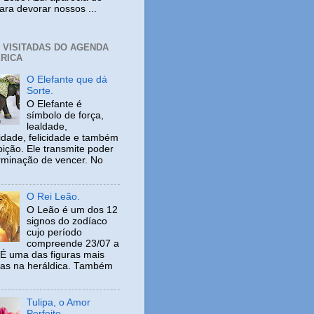
ara devorar nossos ...
+ VISITADAS DO AGENDA
RICA
O Elefante que dá
Sorte.
O Elefante é
símbolo de força,
lealdade,
idade, felicidade e também
ição. Ele transmite poder
rminação de vencer. No
O Rei Leão.
O Leão é um dos 12
signos do zodíaco
cujo período
compreende 23/07 a
 É uma das figuras mais
adas na heráldica. Também
Tulipa, o Amor
Perfeito.