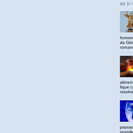
AS 3+
homena
da Gló
romano
alimen
fique c
resolv
passad
grande