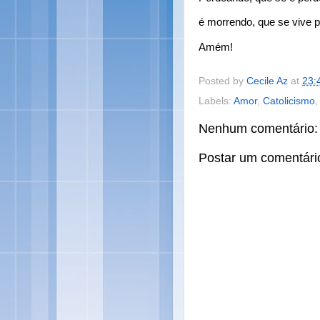
é morrendo, que se vive p
Amém!
Posted by
Cecile Az
at
23:
Labels:
Amor
,
Catolicismo
Nenhum comentário:
Postar um comentári