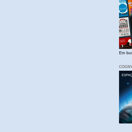
Em bus
COGN