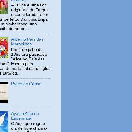
A Tulipa é uma flor
originária da Turquia
e considerada a flor
r perfeito. Dar uma tulipa
ém simbolizava uma
ação de amor....
Alice no País das
Maravilhas.
Em 4 de julho de
1865 era publicado
"Alice no País das
has". Escrito pelo
sor de matemática, o inglês
s Lutwidg...
Prece de Cáritas
Ayel, o Anjo da
Esperança
O Anjo que rege o
dia de hoje chama-