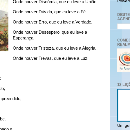
Power
Onde houver Discórdia, que eu leve a União.
Onde houver Dúvida, que eu leve a Fé.
DIGIT
AGEND
Onde houver Erro, que eu leve a Verdade.
Onde houver Desespero, que eu leve a
Esperança.
COMEC
REALM
Onde houver Tristeza, que eu leve a Alegria.
Onde houver Trevas, que eu leve a Luz!
:
12 LI
do;
mpreendido;
be.
Um gui
oado e