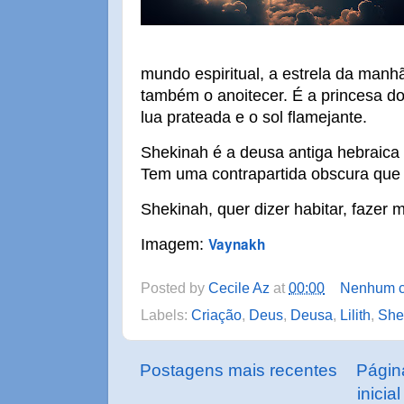
mundo espiritual, a estrela da manhã
também o anoitecer. É a princesa do
lua prateada e o sol flamejante.
Shekinah é a deusa antiga hebraica 
Tem uma contrapartida obscura que se
Shekinah, quer dizer habitar, fazer
Vaynakh
Imagem:
Posted by
Cecile Az
at
00:00
Nenhum c
Labels:
Criação
,
Deus
,
Deusa
,
Lilith
,
She
Postagens mais recentes
Págin
inicial