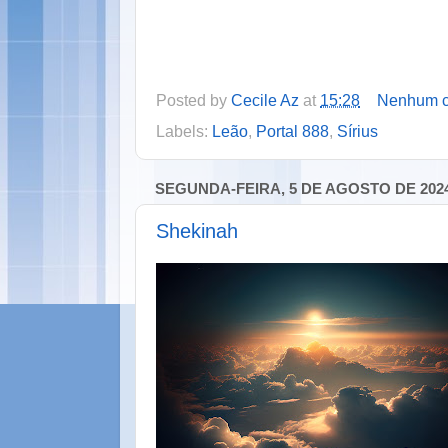
Posted by
Cecile Az
at
15:28
Nenhum c
Labels:
Leão
,
Portal 888
,
Sírius
SEGUNDA-FEIRA, 5 DE AGOSTO DE 202
Shekinah