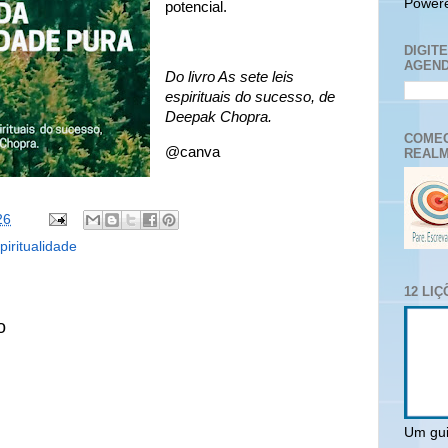
Power
potencial.
DIGIT
AGEND
Do livro As sete leis
espirituais do sucesso, de
Deepak Chopra.
COMEC
@canva
REALM
26
piritualidade
12 LI
o
Um gui