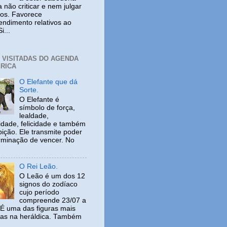
 não criticar e nem julgar
ros. Favorece
ndimento relativos ao
i...
+ VISITADAS DO AGENDA
RICA
O Elefante que dá
Sorte.
O Elefante é
símbolo de força,
lealdade,
idade, felicidade e também
ição. Ele transmite poder
rminação de vencer. No
O Rei Leão.
O Leão é um dos 12
signos do zodíaco
cujo período
compreende 23/07 a
 É uma das figuras mais
adas na heráldica. Também