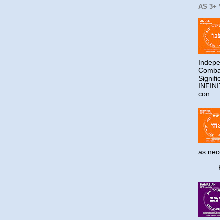
AS 3+
Indepe
Combat
Signif
INFIN
con...
as ne
Reco