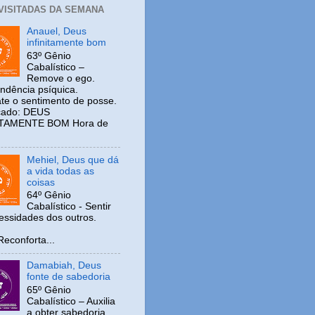
 VISITADAS DA SEMANA
Anauel, Deus
infinitamente bom
63º Gênio
Cabalístico –
Remove o ego.
ndência psíquica.
e o sentimento de posse.
icado: DEUS
ITAMENTE BOM Hora de
Mehiel, Deus que dá
a vida todas as
coisas
64º Gênio
Cabalístico - Sentir
cessidades dos outros.
nforta...
Damabiah, Deus
fonte de sabedoria
65º Gênio
Cabalístico – Auxilia
a obter sabedoria