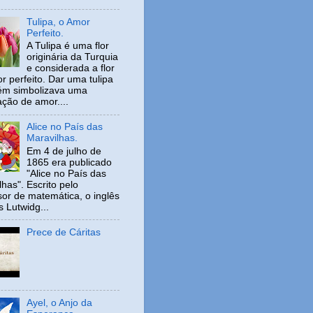
Tulipa, o Amor
Perfeito.
A Tulipa é uma flor
originária da Turquia
e considerada a flor
r perfeito. Dar uma tulipa
ém simbolizava uma
ação de amor....
Alice no País das
Maravilhas.
Em 4 de julho de
1865 era publicado
"Alice no País das
has". Escrito pelo
sor de matemática, o inglês
s Lutwidg...
Prece de Cáritas
Ayel, o Anjo da