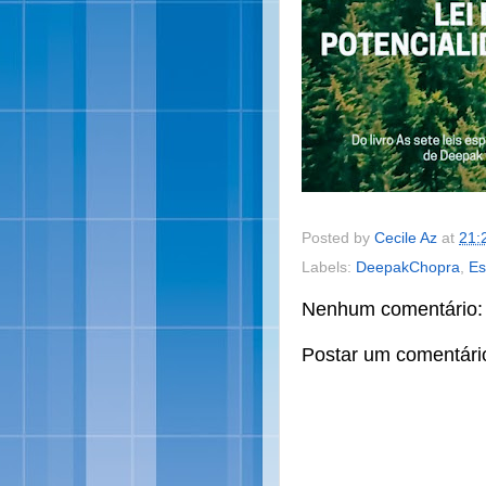
Posted by
Cecile Az
at
21:
Labels:
DeepakChopra
,
Es
Nenhum comentário:
Postar um comentári