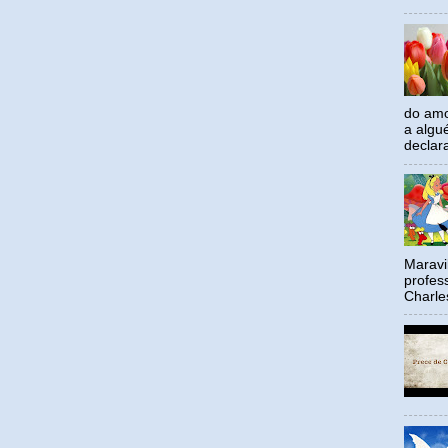
do amo
a algu
declar
Maravil
profes
Charle