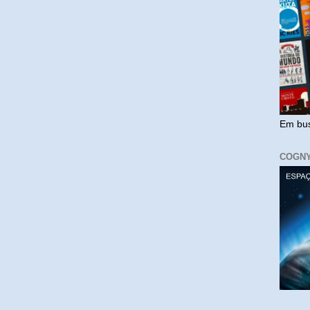
Em bus
COGN