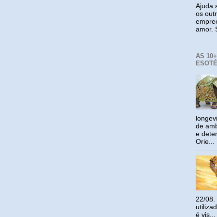
Ajuda a
os out
empree
amor. S
AS 10
ESOTÉ
longev
de amb
e dete
Orie...
22/08.
utiliz
é vis...