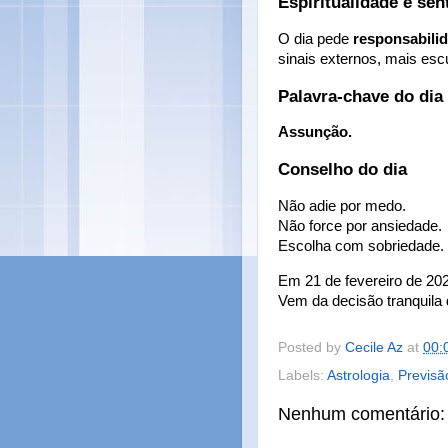
Espiritualidade e sen
O dia pede
responsabili
sinais externos, mais escu
Palavra-chave do dia
Assunção.
Conselho do dia
Não adie por medo.
Não force por ansiedade.
Escolha com sobriedade.
Em 21 de fevereiro de 20
Vem da decisão tranquila 
Posted by
Cecile Az
at
00:
Labels:
Astrologia
,
Previsã
Nenhum comentário: