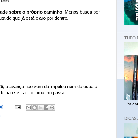
tido
dade sobre o próprio caminho
. Menos busca por
ta do que já está claro por dentro.
TUDO 
26, o avanço não vem do impulso nem da espera.
de não se trair no próximo passo.
Um cam
00
o
DICAS