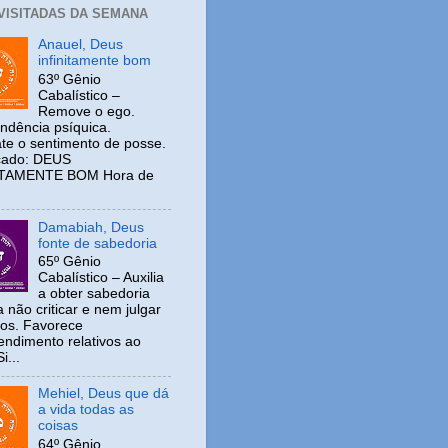
 VISITADAS DA SEMANA
Anauel, Deus
infinitamente bom
63º Gênio
Cabalístico –
Remove o ego.
ndência psíquica.
e o sentimento de posse.
icado: DEUS
ITAMENTE BOM Hora de
Damabiah, Deus
fonte de sabedoria
65º Gênio
Cabalístico – Auxilia
a obter sabedoria
 não criticar e nem julgar
ros. Favorece
ndimento relativos ao
i...
Mehiel, Deus que dá
a vida todas as
coisas
64º Gênio