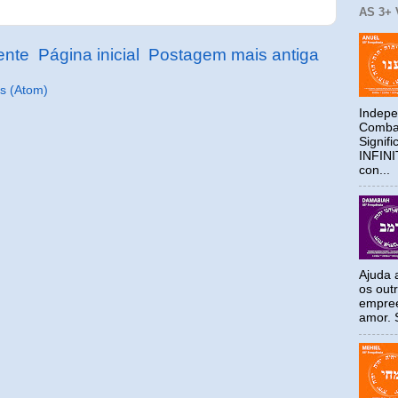
AS 3+
ente
Página inicial
Postagem mais antiga
s (Atom)
Indepe
Combat
Signif
INFIN
con...
Ajuda a
os out
empree
amor. S