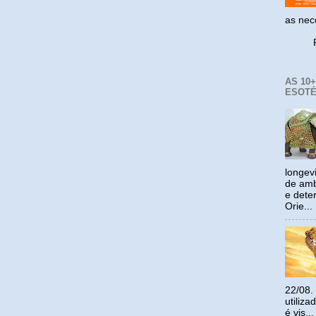
as ne
Reco
AS 10
ESOTÉ
longev
de amb
e dete
Orie...
22/08.
utiliz
é vis...