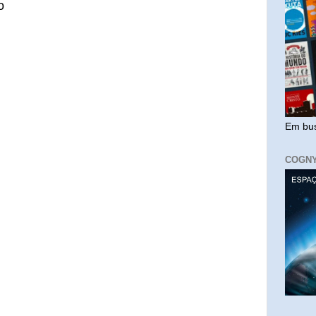
o
Em bus
COGN