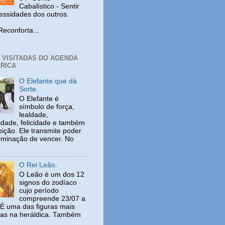
Cabalístico - Sentir
cessidades dos outros.
nforta...
+ VISITADAS DO AGENDA
RICA
O Elefante que dá
Sorte.
O Elefante é
símbolo de força,
lealdade,
idade, felicidade e também
ição. Ele transmite poder
rminação de vencer. No
O Rei Leão.
O Leão é um dos 12
signos do zodíaco
cujo período
compreende 23/07 a
 É uma das figuras mais
adas na heráldica. Também