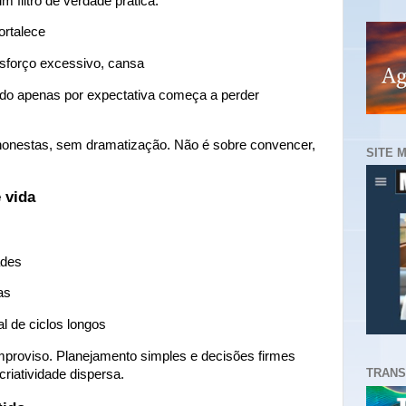
 filtro de verdade prática:
ortalece
sforço excessivo, cansa
do apenas por expectativa começa a perder
honestas, sem dramatização. Não é sobre convencer,
SITE 
 vida
ades
as
 de ciclos longos
mproviso. Planejamento simples e decisões firmes
TRANS
riatividade dispersa.