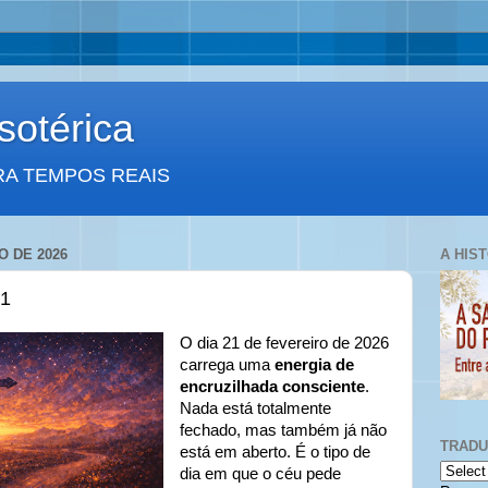
otérica
RA TEMPOS REAIS
O DE 2026
A HIS
21
O dia 21 de fevereiro de 2026
carrega uma
energia de
encruzilhada consciente
.
Nada está totalmente
fechado, mas também já não
TRAD
está em aberto. É o tipo de
dia em que o céu pede