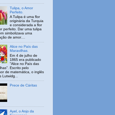
Tulipa, o Amor
Perfeito.
A Tulipa é uma flor
originária da Turquia
e considerada a flor
r perfeito. Dar uma tulipa
ém simbolizava uma
ação de amor....
Alice no País das
Maravilhas.
Em 4 de julho de
1865 era publicado
"Alice no País das
has". Escrito pelo
sor de matemática, o inglês
s Lutwidg...
Prece de Cáritas
Ayel, o Anjo da