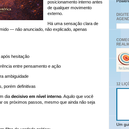
Power
posicionamento interno antes
de qualquer movimento
externo.
DIGIT
AGEND
Há uma sensação clara de
umido — não anunciado, não explicado, apenas
COMEC
REALM
 após hesitação
rência entre pensamento e ação
ara ambiguidade
12 LI
, porém definitivas
um dia
decisivo em nível interno
. Aquilo que você
ntar os próximos passos, mesmo que ainda não seja
Um gui