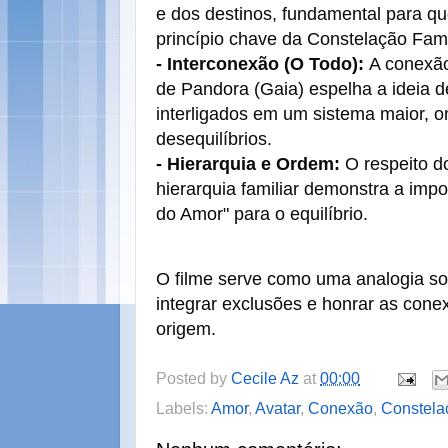
e dos destinos, fundamental para qu
princípio chave da Constelação Famil
- Interconexão (O Todo):
A conexão
de Pandora (Gaia) espelha a ideia d
interligados em um sistema maior, 
desequilíbrios.
- Hierarquia e Ordem:
O respeito do
hierarquia familiar demonstra a impo
do Amor" para o equilíbrio.
O filme serve como uma analogia sob
integrar exclusões e honrar as con
origem.
Posted by
Cecile Az
at
00:00
Labels:
Amor
,
Avatar
,
Conexão
,
Constela