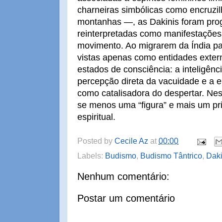
charneiras simbólicas como encruzil
montanhas —, as Dakinis foram pro
reinterpretadas como manifestações
movimento. Ao migrarem da Índia pa
vistas apenas como entidades exter
estados de consciência: a inteligênc
percepção direta da vacuidade e a e
como catalisadora do despertar. Nes
se menos uma “figura” e mais um pri
espiritual.
Posted by
Cecile Az
at
00:00
Labels:
Budismo
,
Budismo Tântrico
,
Daki
Nenhum comentário:
Postar um comentário