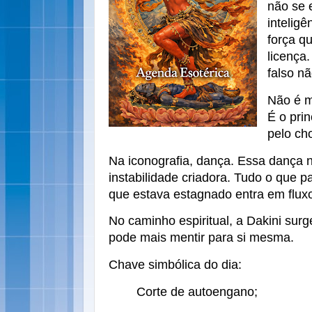
não se 
inteligê
força q
licença
falso nã
Não é m
É o pri
pelo ch
Na iconografia, dança. Essa dança n
instabilidade criadora. Tudo o que p
que estava estagnado entra em flux
No caminho espiritual, a Dakini sur
pode mais mentir para si mesma.
Chave simbólica do dia:
Corte de autoengano;