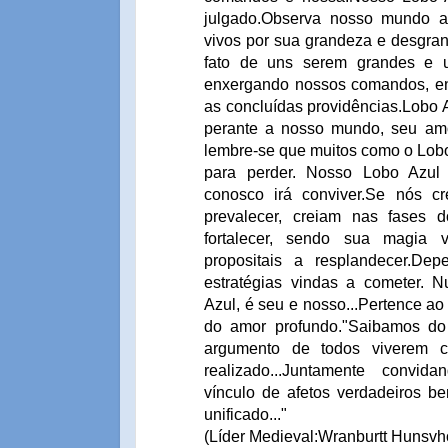
julgado.Observa nosso mundo
vivos por sua grandeza e desgran
fato de uns serem grandes e 
enxergando nossos comandos, enx
as concluídas providências.Lobo 
perante a nosso mundo, seu amor 
lembre-se que muitos como o Lobo
para perder. Nosso Lobo Azul
conosco irá conviver.Se nós 
prevalecer, creiam nas fases 
fortalecer, sendo sua magia v
propositais a resplandecer.D
estratégias vindas a cometer.
Azul, é seu e nosso...Pertence a
do amor profundo."Saibamos do p
argumento de todos viverem
realizado...Juntamente convi
vínculo de afetos verdadeiros be
unificado..."
(Líder Medieval:Wranburtt Hunsvho