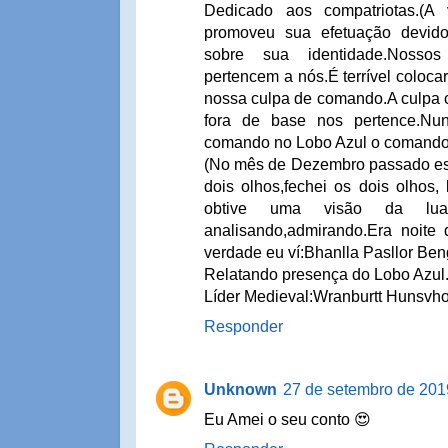
Dedicado aos compatriotas.(A
promoveu sua efetuação devido
sobre sua identidade.Noss
pertencem a nós.É terrível coloca
nossa culpa de comando.A culpa 
fora de base nos pertence.Nu
comando no Lobo Azul o comando 
(No mês de Dezembro passado est
dois olhos,fechei os dois olhos,
obtive uma visão da lu
analisando,admirando.Era noit
verdade eu ví:Bhanlla Pasllor Beng
Relatando presença do Lobo Azul
Líder Medieval:Wranburtt Hunsvhol
Responder
Unknown
27 de setembro de 201
Eu Amei o seu conto 😍