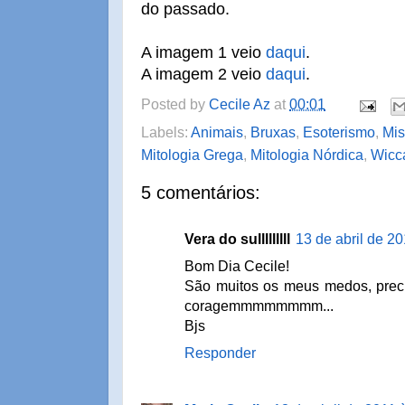
do passado.
A imagem 1 veio
daqui
.
A imagem 2 veio
daqui
.
Posted by
Cecile Az
at
00:01
Labels:
Animais
,
Bruxas
,
Esoterismo
,
Mis
Mitologia Grega
,
Mitologia Nórdica
,
Wicc
5 comentários:
Vera do sulllllllll
13 de abril de 2
Bom Dia Cecile!
São muitos os meus medos, preci
coragemmmmmmmm...
Bjs
Responder