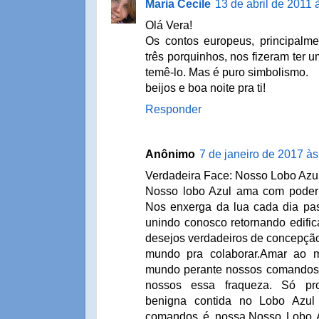
Maria Cecile
13 de abril de 2011 
Olá Vera!
Os contos europeus, principalm
três porquinhos, nos fizeram ter 
temê-lo. Mas é puro simbolismo.
beijos e boa noite pra ti!
Responder
Anônimo
7 de janeiro de 2017 às
Verdadeira Face: Nosso Lobo Azul
Nosso lobo Azul ama com poder in
Nos enxerga da lua cada dia pas
unindo conosco retornando edific
desejos verdadeiros de concepção
mundo pra colaborar.Amar ao 
mundo perante nossos comandos
nossos essa fraqueza. Só pro
benigna contida no Lobo Azul 
comandos é nossa.Nosso Lobo A