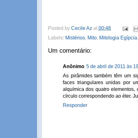
Posted by
Cecile Az
at
00:48
Labels:
Mistérios
,
Mito
,
Mitologia Egípcia
Um comentário:
Anônimo
5 de abril de 2011 às 1
As pirâmides também têm um sign
faces triangulares unidas por 
alquímica dos quatro elementos, 
círculo correspondendo ao éter. Ju
Responder