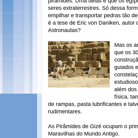
pirâmides. Uma delas é que os egípc
seres extraterrestres. Só dessa form
empilhar e transportar pedras tão 
é a tese de Eric von Daniken, autor
Astronautas?
Mas os a
que os 30
construç
guiados e
constelaç
estudioso
além dos 
física, t
de rampas, pasta lubrificantes e tal
rudimentares.
As Pirâmides de Gizé ocupam o prim
Maravilhas do Mundo Antigo.