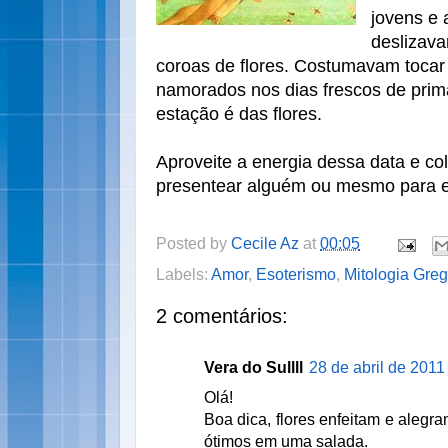
jovens e 
deslizava
coroas de flores. Costumavam tocar
namorados nos dias frescos de prim
estação é das flores.
Aproveite a energia dessa data e co
presentear alguém ou mesmo para en
Posted by
Cecile Az
at
00:05
Labels:
Amor
,
Esoterismo
,
Mitologia Gre
2 comentários:
Vera do Sullll
28 de abril de 2011
Olá!
Boa dica, flores enfeitam e alegram
ótimos em uma salada.