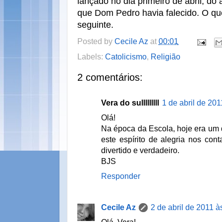
lançado no dia primeiro de abril, do
que Dom Pedro havia falecido. O qu
seguinte.
Posted by
Cecile Az
at
00:01
Labels:
Catolicismo
,
Religião
2 comentários:
Vera do sulllllllll
1 de abril de 201
Olá!
Na época da Escola, hoje era um d
este espírito de alegria nos con
divertido e verdadeiro.
BJS
Responder
Cecile Az
2 de abril de 2011 à