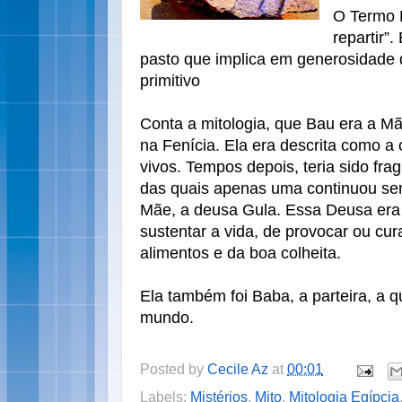
O Termo B
repartir”.
pasto que implica em generosidade
primitivo
Conta a mitologia, que Bau era a Mã
na Fenícia. Ela era descrita como a 
vivos. Tempos depois, teria sido f
das quais apenas uma continuou s
Mãe, a deusa Gula. Essa Deusa era 
sustentar a vida, de provocar ou cu
alimentos e da boa colheita.
Ela também foi Baba, a parteira, a q
mundo.
Posted by
Cecile Az
at
00:01
Labels:
Mistérios
,
Mito
,
Mitologia Egípcia