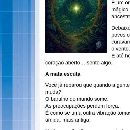
É um or
mágico,
ancestra
Debaixo
povos or
curavam
o vento.
E até h
coração aberto… sente algo.
A mata escuta
Você já reparou que quando a gent
muda?
O barulho do mundo some.
As preocupações perdem força.
É como se uma outra vibração toma
úmida, mais antiga.