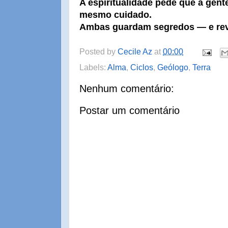
A espiritualidade pede que a gent
mesmo cuidado.
Ambas guardam segredos — e rev
Posted by
Cecile Az
at
00:00
Labels:
Alma
,
Ciclos
,
Geólogo
,
Terra
Nenhum comentário:
Postar um comentário