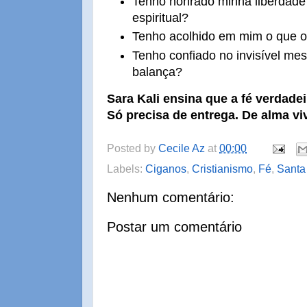
Tenho honrado minha liberdade
espiritual?
Tenho acolhido em mim o que o 
Tenho confiado no invisível m
balança?
Sara Kali ensina que a fé verdadei
Só precisa de entrega. De alma vi
Posted by
Cecile Az
at
00:00
Labels:
Ciganos
,
Cristianismo
,
Fé
,
Santa
Nenhum comentário:
Postar um comentário