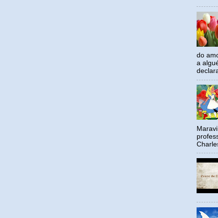
do amo
a algu
declar
Maravil
profes
Charle