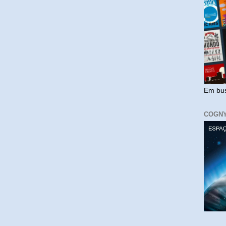
Em bus
COGN