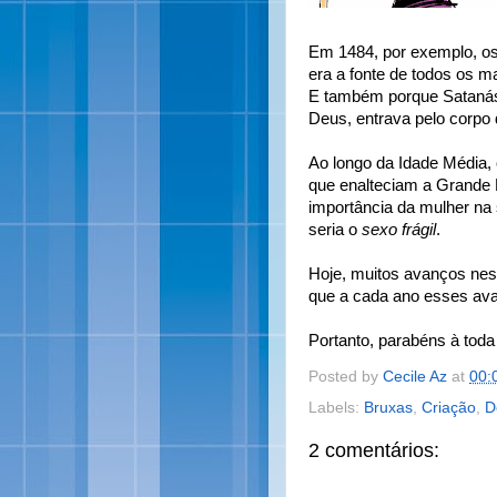
Em 1484, por exemplo, os
era a fonte de todos os m
E também porque Satanás, 
Deus, entrava pelo corpo 
Ao longo da Idade Média, 
que enalteciam a Grande Mã
importância da mulher na
seria o
sexo frágil
.
Hoje, muitos avanços ness
que a cada ano esses av
Portanto, parabéns à toda
Posted by
Cecile Az
at
00:
Labels:
Bruxas
,
Criação
,
D
2 comentários: