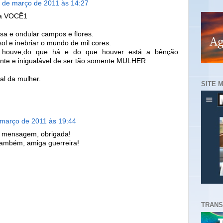
 de março de 2011 às 14:27
o a VOCÊ1
isa e ondular campos e flores.
ol e inebriar o mundo de mil cores.
 houve,do que há e do que houver está a bênção
ante e inigualável de ser tão somente MULHER
nal da mulher.
SITE 
 março de 2011 às 19:44
a mensagem, obrigada!
também, amiga guerreira!
TRANS