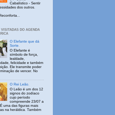
Cabalístico - Sentir
cessidades dos outros.
nforta...
+ VISITADAS DO AGENDA
RICA
O Elefante que dá
Sorte.
O Elefante é
símbolo de força,
lealdade,
idade, felicidade e também
ição. Ele transmite poder
rminação de vencer. No
O Rei Leão.
O Leão é um dos 12
signos do zodíaco
cujo período
compreende 23/07 a
 É uma das figuras mais
adas na heráldica. Também