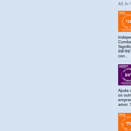
AS 3+
Indepe
Combat
Signif
INFIN
con...
Ajuda a
os out
empree
amor. S