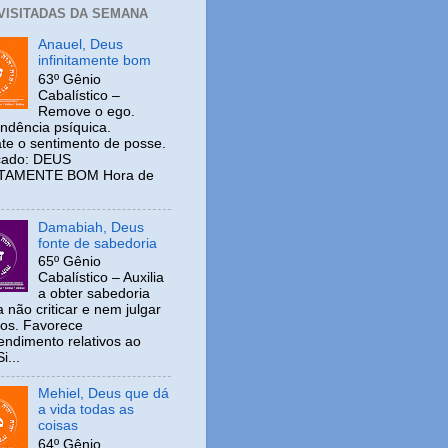
 VISITADAS DA SEMANA
Anauel, Deus
infinitamente bom
63º Gênio
Cabalístico –
Remove o ego.
ndência psíquica.
e o sentimento de posse.
icado: DEUS
ITAMENTE BOM Hora de
Damabiah, Deus
fonte de sabedoria
65º Gênio
Cabalístico – Auxilia
a obter sabedoria
 não criticar e nem julgar
ros. Favorece
ndimento relativos ao
i...
Mehiel, Deus que dá
a vida todas as
coisas
64º Gênio