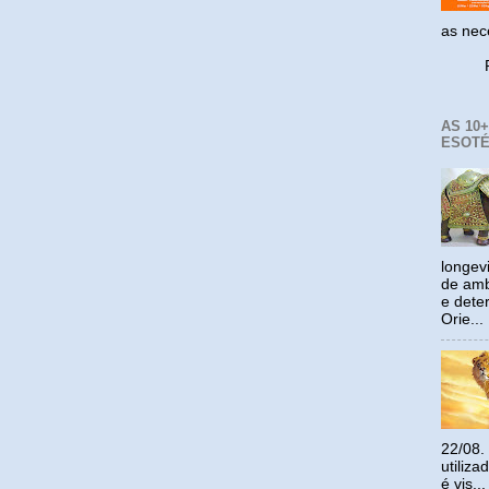
as ne
Reco
AS 10
ESOTÉ
longev
de amb
e dete
Orie...
22/08.
utiliz
é vis...