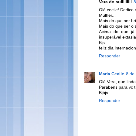
Vera do sulllllllll
8
Olá cecile! Dedic
Mulher...
Mais do que ser br
Mais do que ser o s
Acima do que já
insuperável extasi
Bjs
feliz dia internacio
Responder
Maria Cecile
8 de
Olá Vera, que lind
Parabéns para vc 
Bjbjs.
Responder