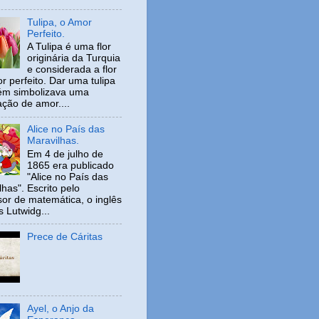
Tulipa, o Amor
Perfeito.
A Tulipa é uma flor
originária da Turquia
e considerada a flor
r perfeito. Dar uma tulipa
ém simbolizava uma
ação de amor....
Alice no País das
Maravilhas.
Em 4 de julho de
1865 era publicado
"Alice no País das
has". Escrito pelo
sor de matemática, o inglês
s Lutwidg...
Prece de Cáritas
Ayel, o Anjo da