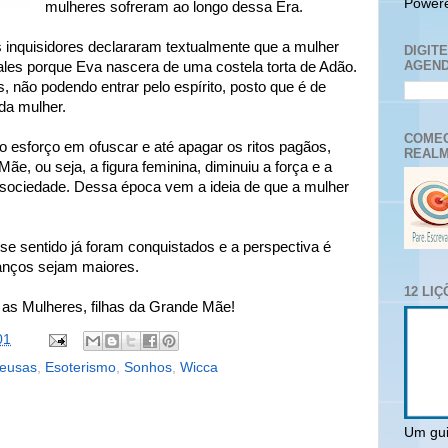
Power
mulheres sofreram ao longo dessa Era.
 inquisidores declararam textualmente que a mulher
DIGIT
AGEND
ales porque Eva nascera de uma costela torta de Adão.
não podendo entrar pelo espírito, posto que é de
da mulher.
COMEC
o esforço em ofuscar e até apagar os ritos pagãos,
REALM
e, ou seja, a figura feminina, diminuiu a força e a
 sociedade. Dessa época vem a ideia de que a mulher
e sentido já foram conquistados e a perspectiva é
anços sejam maiores.
12 LI
 as Mulheres, filhas da Grande Mãe!
01
eusas
,
Esoterismo
,
Sonhos
,
Wicca
Um gui