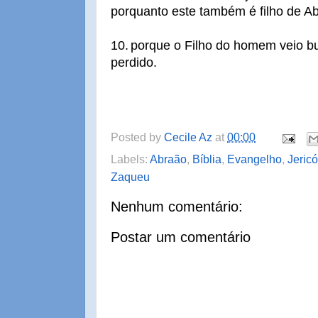
porquanto este também é filho de A
10.
porque o Filho do homem veio bu
perdido.
Posted by
Cecile Az
at
00:00
Labels:
Abraão
,
Bíblia
,
Evangelho
,
Jericó
Zaqueu
Nenhum comentário:
Postar um comentário