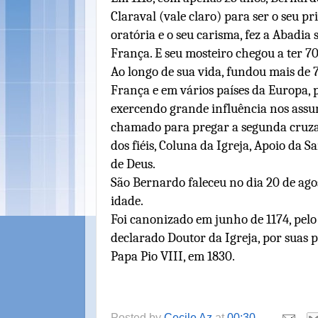
Claraval (vale claro) para ser o seu p
oratória e o seu carisma, fez a Abadia
França. E seu mosteiro chegou a ter 7
Ao longo de sua vida, fundou mais de 7
França e em vários países da Europa, p
exercendo grande influência nos assun
chamado para pregar a segunda cruza
dos fiéis, Coluna da Igreja, Apoio da S
de Deus.
São Bernardo faleceu no dia 20 de agos
idade.
Foi canonizado em junho de 1174, pelo
declarado Doutor da Igreja, por suas p
Papa Pio VIII, em 1830.
Posted by
Cecile Az
at
00:30