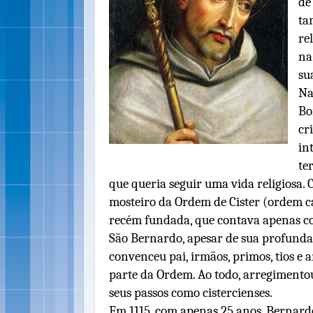
de
ta
re
na
su
Na
Bo
cr
in
te
que queria seguir uma vida religiosa.
mosteiro da Ordem de Cister (ordem c
recém fundada, que contava apenas 
São Bernardo, apesar de sua profunda
convenceu pai, irmãos, primos, tios 
parte da Ordem. Ao todo, arregimento
seus passos como cistercienses.
Em 1115, com apenas 25 anos, Bernard