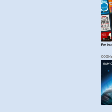
Em bus
COGN