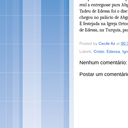
real a entregasse para Abg
Tadeu de Edessa foi o dis
chegou no palácio de Abga
É festejada na Igreja Orto
de Edessa, na Turquia, pa
Posted by
Cecile Az
at
00:
Labels:
Cristo
,
Edessa
,
Igr
Nenhum comentário:
Postar um comentári