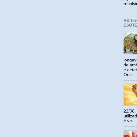
resolv
AS 10
ESOTÉ
longev
de amb
e dete
Orie...
22/08.
utiliz
é vis...