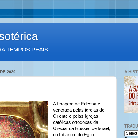
otérica
RA TEMPOS REAIS
DE 2020
A HIS
a
A Imagem de Edessa é
venerada pelas igrejas do
Oriente e pelas Igrejas
católicas ortodoxas da
TRAD
Grécia, da Rússia, de Israel,
do Líbano e do Egito.