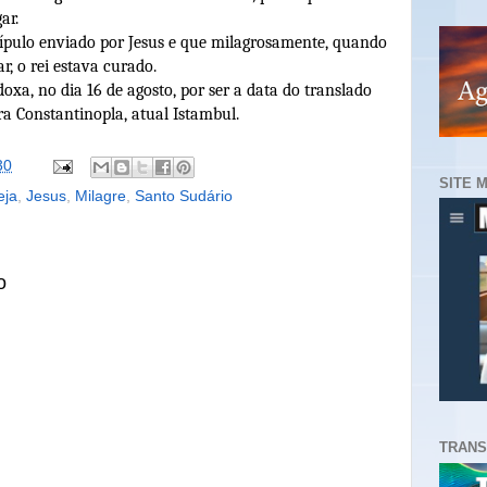
ar.
cípulo enviado por Jesus e que milagrosamente, quando
r, o rei estava curado.
doxa, no dia 16 de agosto, por ser a data do translado
ra Constantinopla, atual Istambul.
30
SITE 
eja
,
Jesus
,
Milagre
,
Santo Sudário
o
TRANS