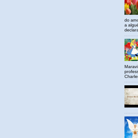
do amo
a algu
declar
Maravil
profes
Charle