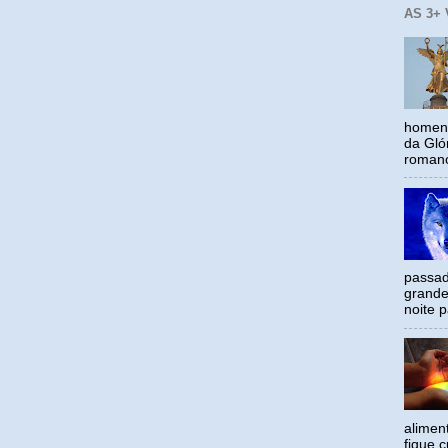
AS 3+
homena
da Gló
romano
passad
grande
noite p
alimen
fique c