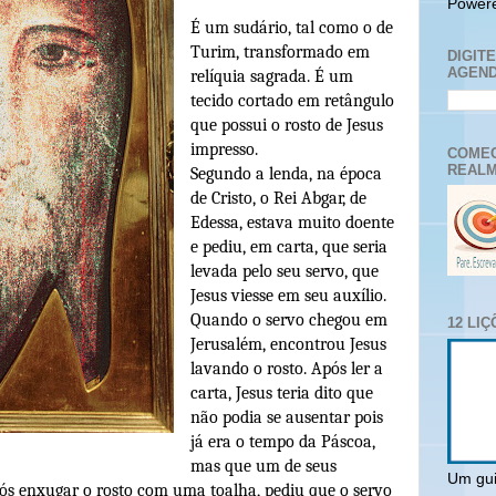
Power
É um sudário, tal como o de
Turim, transformado em
DIGIT
AGEND
relíquia sagrada. É um
tecido cortado em retângulo
que possui o rosto de Jesus
impresso.
COMEC
REALM
Segundo a lenda, na época
de Cristo, o Rei Abgar, de
Edessa, estava muito doente
e pediu, em carta, que seria
levada pelo seu servo, que
Jesus viesse em seu auxílio.
Quando o servo chegou em
12 LI
Jerusalém, encontrou Jesus
lavando o rosto. Após ler a
carta, Jesus teria dito que
não podia se ausentar pois
já era o tempo da Páscoa,
mas que um de seus
Um gui
 após enxugar o rosto com uma toalha, pediu que o servo