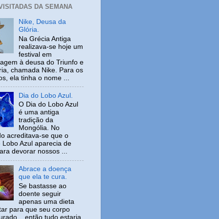
 VISITADAS DA SEMANA
Nike, Deusa da
Glória.
Na Grécia Antiga
realizava-se hoje um
festival em
gem à deusa do Triunfo e
ria, chamada Nike. Para os
s, ela tinha o nome ...
Dia do Lobo Azul.
O Dia do Lobo Azul
é uma antiga
tradição da
Mongólia. No
o acreditava-se que o
 Lobo Azul aparecia de
ara devorar nossos ...
Abrace a doença
que ela te cura.
Se bastasse ao
doente seguir
apenas uma dieta
tar para que seu corpo
urado... então tudo estaria