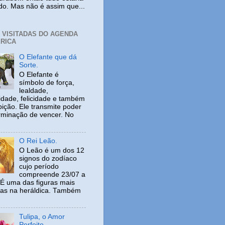
ido. Mas não é assim que...
+ VISITADAS DO AGENDA
RICA
O Elefante que dá
Sorte.
O Elefante é
símbolo de força,
lealdade,
idade, felicidade e também
ição. Ele transmite poder
rminação de vencer. No
O Rei Leão.
O Leão é um dos 12
signos do zodíaco
cujo período
compreende 23/07 a
 É uma das figuras mais
adas na heráldica. Também
Tulipa, o Amor
Perfeito.