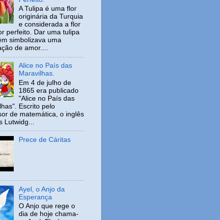
A Tulipa é uma flor
originária da Turquia
e considerada a flor
r perfeito. Dar uma tulipa
ém simbolizava uma
ação de amor....
Alice no País das
Maravilhas.
Em 4 de julho de
1865 era publicado
"Alice no País das
has". Escrito pelo
sor de matemática, o inglês
s Lutwidg...
Prece de Cáritas
Ayel, o Anjo da
Esperança
O Anjo que rege o
dia de hoje chama-