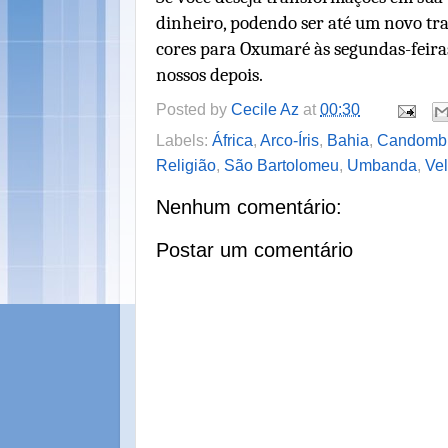
dinheiro, podendo ser até um novo tra
cores para Oxumaré às segundas-feiras.
nossos depois.
Posted by
Cecile Az
at
00:30
Labels:
África
,
Arco-Íris
,
Bahia
,
Candomb
Religião
,
São Bartolomeu
,
Umbanda
,
Ve
Nenhum comentário:
Postar um comentário