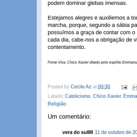
podem dominar glebas imensas.
Estejamos alegres e auxiliemos a to
marcha, porque, segundo a sábia pa
possuímos a graça de contar com o
cada dia, cabe-nos a obrigação de vi
contentamento.
Fonte Viva. Chico Xavier ditado pelo espírito Emmanu
Posted by
Cecile Az
at
00:30
Labels:
Catolicismo
,
Chico Xavier
,
Emma
Religião
Um comentário:
vera do sulllll
11 de outubro de 2