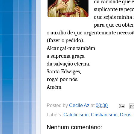
da caridade que e
suplicante te peç
que sejais minha
para que eu obte
o auxílio de que urgentemente necessi
(fazer o pedido).
Alcançai-me também
a suprema graça
da salvação eterna.
Santa Edwiges,
rogai por nós.
Amém.
Posted by
Cecile Az
at
00:30
Labels:
Catolicismo
,
Cristianismo
,
Deus
,
Nenhum comentário: