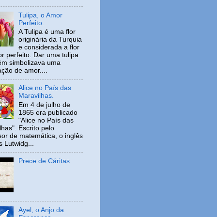
Tulipa, o Amor
Perfeito.
A Tulipa é uma flor
originária da Turquia
e considerada a flor
r perfeito. Dar uma tulipa
ém simbolizava uma
ação de amor....
Alice no País das
Maravilhas.
Em 4 de julho de
1865 era publicado
"Alice no País das
has". Escrito pelo
sor de matemática, o inglês
s Lutwidg...
Prece de Cáritas
Ayel, o Anjo da