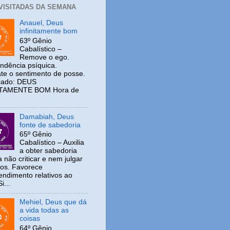
 VISITADAS DA SEMANA
Anauel, Deus
infinitamente bom
63º Gênio
Cabalístico –
Remove o ego.
ndência psíquica.
e o sentimento de posse.
icado: DEUS
ITAMENTE BOM Hora de
Damabiah, Deus
fonte de sabedoria
65º Gênio
Cabalístico – Auxilia
a obter sabedoria
 não criticar e nem julgar
ros. Favorece
ndimento relativos ao
i...
Mehiel, Deus que dá
a vida todas as
coisas
64º Gênio