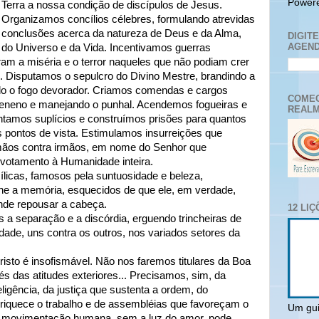
Power
Terra a nossa condição de discípulos de Jesus.
Organizamos concílios célebres, formulando atrevidas
conclusões acerca da natureza de Deus e da Alma,
DIGIT
AGEND
do Universo e da Vida. Incentivamos guerras
am a miséria e o terror naqueles que não podiam crer
. Disputamos o sepulcro do Divino Mestre, brandindo a
do o fogo devorador. Criamos comendas e cargos
COMEC
o veneno e manejando o punhal. Acendemos fogueiras e
REALM
ntamos suplícios e construímos prisões para quantos
pontos de vista. Estimulamos insurreições que
mãos contra irmãos, em nome do Senhor que
votamento à Humanidade inteira.
ílicas, famosos pela suntuosidade e beleza,
lhe a memória, esquecidos de que ele, em verdade,
nde repousar a cabeça.
12 LI
s a separação e a discórdia, erguendo trincheiras de
ade, uns contra os outros, nos variados setores da
risto é insofismável. Não nos faremos titulares da Boa
 das atitudes exteriores... Precisamos, sim, da
eligência, da justiça que sustenta a ordem, do
nriquece o trabalho e de assembléias que favoreçam o
Um gui
 a movimentação humana, sem a luz do amor, pode