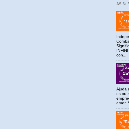
AS 3+
Indepe
Combat
Signif
INFIN
con...
Ajuda a
os out
empree
amor. S