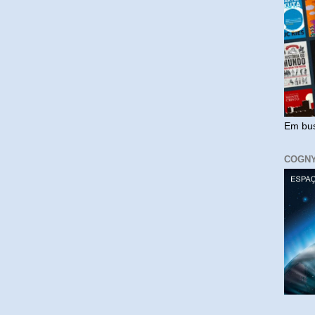
Em bus
COGN