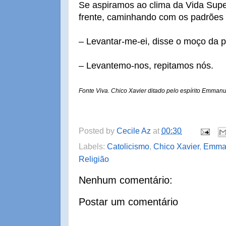
Se aspiramos ao clima da Vida Supe
frente, caminhando com os padrões 
– Levantar-me-ei, disse o moço da p
– Levantemo-nos, repitamos nós.
Fonte Viva. Chico Xavier ditado pelo espírito Emmanu
Posted by
Cecile Az
at
00:30
Labels:
Catolicismo
,
Chico Xavier
,
Emma
Religião
Nenhum comentário:
Postar um comentário