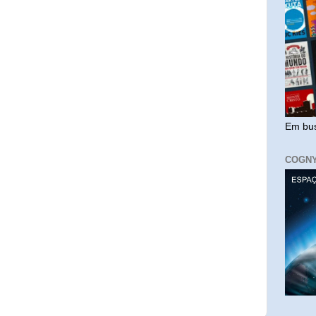
Em bus
COGN