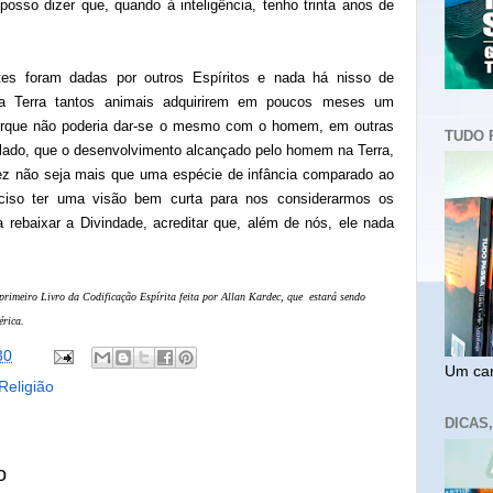
osso dizer que, quando à inteligência, tenho trinta anos de
tes foram dadas por outros Espíritos e nada há nisso de
na Terra tantos animais adquirirem em poucos meses um
orque não poderia dar-se o mesmo com o homem, em outras
TUDO 
 lado, que o desenvolvimento alcançado pelo homem na Terra,
lvez não seja mais que uma espécie de infância comparado ao
eciso ter uma visão bem curta para nos considerarmos os
ia rebaixar a Divindade, acreditar que, além de nós, ele nada
 primeiro Livro da Codificação Espírita feita por Allan Kardec, que
estará sendo
érica.
30
Um cam
Religião
DICAS
o