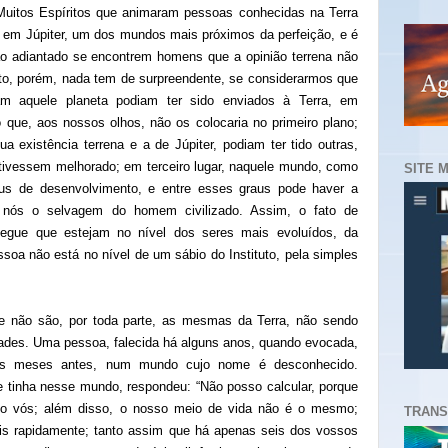
Muitos Espíritos que animaram pessoas conhecidas na Terra
 em Júpiter, um dos mundos mais próximos da perfeição, e é
o adiantado se encontrem homens que a opinião terrena não
sto, porém, nada tem de surpreendente, se considerarmos que
tam aquele planeta podiam ter sido enviados à Terra, em
ue, aos nossos olhos, não os colocaria no primeiro plano;
a existência terrena e a de Júpiter, podiam ter tido outras,
 tivessem melhorado; em terceiro lugar, naquele mundo, como
SITE 
aus de desenvolvimento, e entre esses graus pode haver a
e nós o selvagem do homem civilizado. Assim, o fato de
segue que estejam no nível dos seres mais evoluídos, da
a não está no nível de um sábio do Instituto, pela simples
e não são, por toda parte, as mesmas da Terra, não sendo
ades. Uma pessoa, falecida há alguns anos, quando evocada,
eis meses antes, num mundo cujo nome é desconhecido.
e tinha nesse mundo, respondeu: “Não posso calcular, porque
 vós; além disso, o nosso meio de vida não é o mesmo;
TRANS
s rapidamente; tanto assim que há apenas seis dos vossos