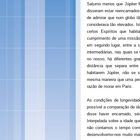
Saturno menos que Júpiter 
disseram estar reencarnados
de admirar que num globo tã
considerava tão elevados. I
certos Espíritos que habi
cumprimento de uma missão q
em segundo lugar, entre a su
intermediárias, nas quais se
no nosso, há diferentes gr
distância que separa entr
habitarem Júpiter, não se 
mesma maneira que uma pesso
razão de morar em Paris.
As condições de longevidad
possível a comparação de id
disse haver encarnado, s
Interpelada sobre a idade qu
não contamos o tempo como
desenvolvemo-nos muito mai