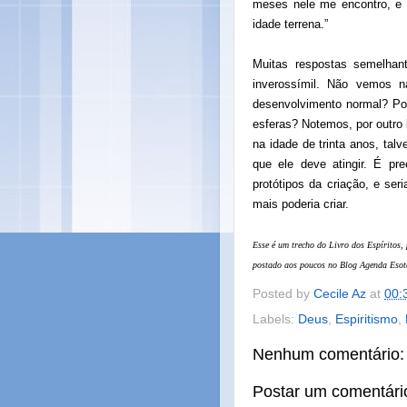
meses nele me encontro, e p
idade terrena.”
Muitas respostas semelhan
inverossímil. Não vemos 
desenvolvimento normal? P
esferas? Notemos, por outro
na idade de trinta anos, ta
que ele deve atingir. É pr
protótipos da criação, e ser
mais poderia criar.
Esse é um trecho do Livro dos Espíritos,
postado aos poucos no Blog Agenda Esot
Posted by
Cecile Az
at
00:
Labels:
Deus
,
Espiritismo
,
Nenhum comentário:
Postar um comentári