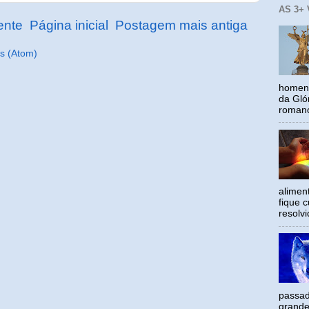
AS 3+
ente
Página inicial
Postagem mais antiga
s (Atom)
homena
da Gló
romano
alimen
fique c
resolv
passad
grande