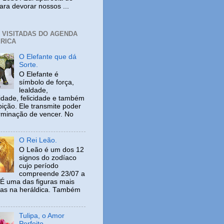
ara devorar nossos ...
+ VISITADAS DO AGENDA
RICA
O Elefante que dá
Sorte.
O Elefante é
símbolo de força,
lealdade,
idade, felicidade e também
ição. Ele transmite poder
rminação de vencer. No
O Rei Leão.
O Leão é um dos 12
signos do zodíaco
cujo período
compreende 23/07 a
 É uma das figuras mais
adas na heráldica. Também
Tulipa, o Amor
Perfeito.