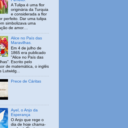
A Tulipa é uma flor
originária da Turquia
e considerada a flor
r perfeito. Dar uma tulipa
ém simbolizava uma
ação de amor....
Alice no País das
Maravilhas.
Em 4 de julho de
1865 era publicado
"Alice no País das
has". Escrito pelo
sor de matemática, o inglês
s Lutwidg...
Prece de Cáritas
Ayel, o Anjo da
Esperança
O Anjo que rege o
dia de hoje chama-