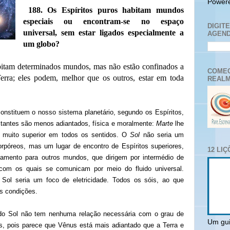
Power
188. Os Espíritos puros habitam mundos
especiais ou encontram-se no espaço
DIGIT
universal, sem estar ligados especialmente a
AGEND
um globo?
itam determinados mundos, mas não estão confinados a
COMEC
rra; eles podem, melhor que os outros, estar em toda
REALM
onstituem o nosso sistema planetário, segundo os Espíritos,
tantes são menos adiantados, física e moralmente:
Marte
lhe
muito superior em todos os sentidos. O
Sol
não seria um
rpóreos, mas um lugar de encontro de Espíritos superiores,
12 LI
samento para outros mundos, que dirigem por intermédio de
com os quais se comunicam por meio do fluido universal.
 Sol seria um foco de eletricidade. Todos os sóis, ao que
s condições.
do Sol não tem nenhuma relação necessária com o grau de
Um gui
, pois parece que Vênus está mais adiantado que a Terra e