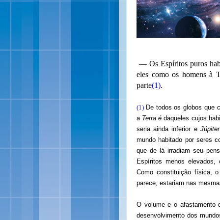
— Os Espíritos puros hab
eles como os homens à Te
parte
(1)
.
(1)
De todos os globos que c
a
Terra é
daqueles cujos habi
seria ainda inferior e
Júpiter
mundo habitado por seres co
que de lá irradiam seu pen
Espíritos menos elevados, 
Como constituição física, o
parece, estariam nas mesma
O volume e o afastamento 
desenvolvimento dos mundos