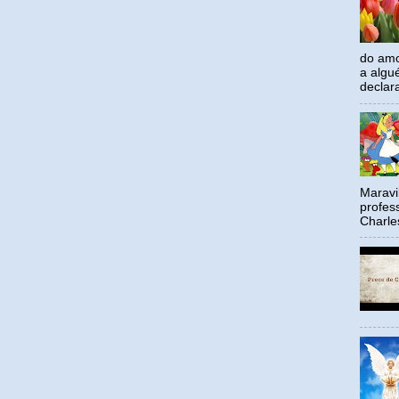
do amo
a algu
declar
Maravil
profes
Charle