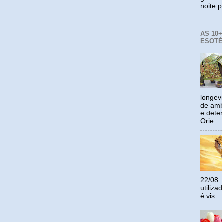
noite p
AS 10
ESOTÉ
longev
de amb
e dete
Orie...
22/08.
utiliz
é vis...