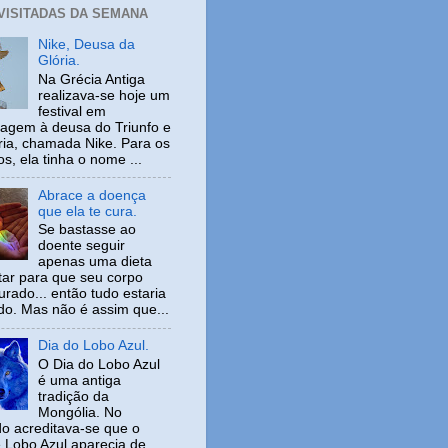
 VISITADAS DA SEMANA
Nike, Deusa da
Glória.
Na Grécia Antiga
realizava-se hoje um
festival em
gem à deusa do Triunfo e
ria, chamada Nike. Para os
s, ela tinha o nome ...
Abrace a doença
que ela te cura.
Se bastasse ao
doente seguir
apenas uma dieta
tar para que seu corpo
urado... então tudo estaria
ido. Mas não é assim que...
Dia do Lobo Azul.
O Dia do Lobo Azul
é uma antiga
tradição da
Mongólia. No
o acreditava-se que o
 Lobo Azul aparecia de