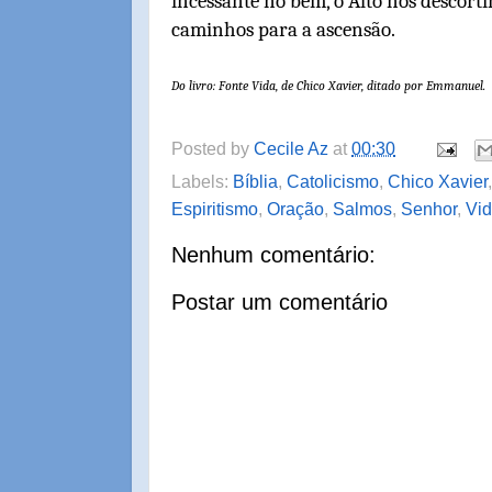
incessante no bem, o Alto nos descort
caminhos para a ascensão.
Do livro: Fonte Vida, de Chico Xavier, ditado por Emmanuel.
Posted by
Cecile Az
at
00:30
Labels:
Bíblia
,
Catolicismo
,
Chico Xavier
Espiritismo
,
Oração
,
Salmos
,
Senhor
,
Vi
Nenhum comentário:
Postar um comentário