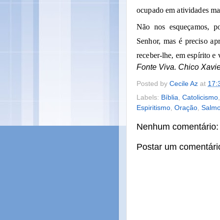
ocupado em atividades mai
Não nos esqueçamos, poi
Senhor, mas é preciso apr
receber-lhe, em espírito e 
Fonte Viva. Chico Xavie
Posted by
Cecile Az
at
17:
Labels:
Bíblia
,
Catolicismo
Espiritismo
,
Oração
,
Salm
Nenhum comentário:
Postar um comentári