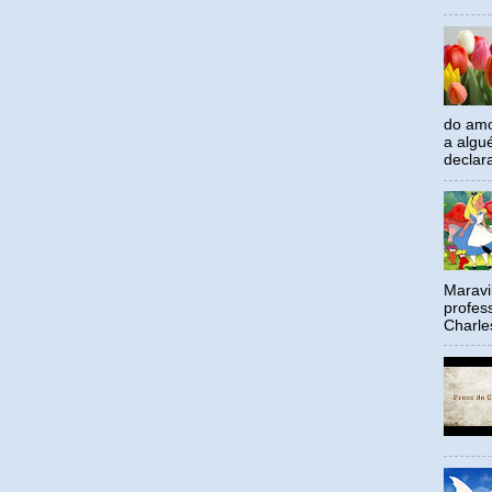
do amo
a algu
declar
Maravil
profes
Charle