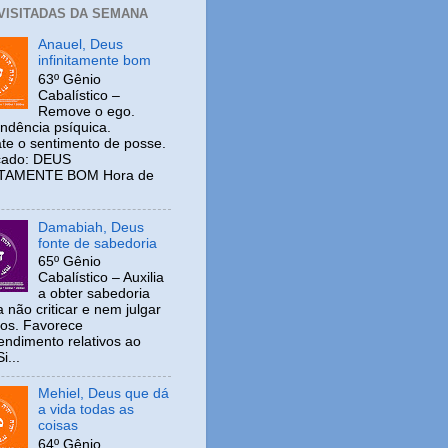
 VISITADAS DA SEMANA
Anauel, Deus
infinitamente bom
63º Gênio
Cabalístico –
Remove o ego.
ndência psíquica.
e o sentimento de posse.
icado: DEUS
ITAMENTE BOM Hora de
Damabiah, Deus
fonte de sabedoria
65º Gênio
Cabalístico – Auxilia
a obter sabedoria
 não criticar e nem julgar
ros. Favorece
ndimento relativos ao
i...
Mehiel, Deus que dá
a vida todas as
coisas
64º Gênio