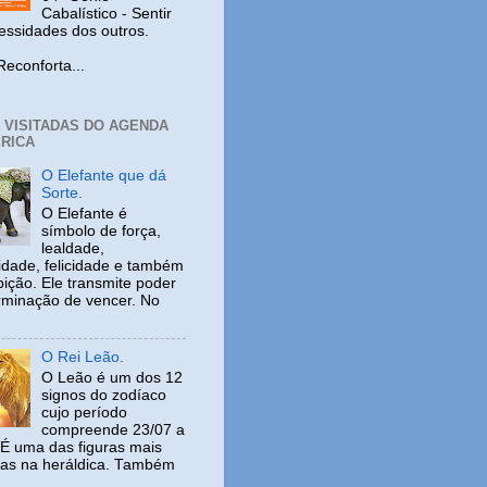
Cabalístico - Sentir
cessidades dos outros.
nforta...
+ VISITADAS DO AGENDA
RICA
O Elefante que dá
Sorte.
O Elefante é
símbolo de força,
lealdade,
idade, felicidade e também
ição. Ele transmite poder
rminação de vencer. No
O Rei Leão.
O Leão é um dos 12
signos do zodíaco
cujo período
compreende 23/07 a
 É uma das figuras mais
adas na heráldica. Também