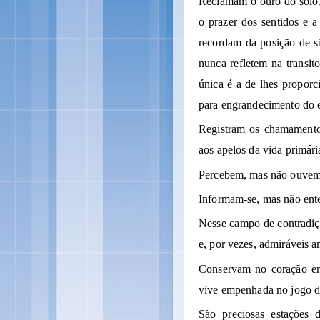
Reclamam o ouro do solo, o
o prazer dos sentidos e 
recordam da posição de s
nunca refletem na transit
única é a de lhes proporc
para engrandecimento do es
Registram os chamamentos
aos apelos da vida primári
Percebem, mas não ouvem
Informam-se, mas não en
Nesse campo de contradiç
e, por vezes, admiráveis a
Conservam no coração en
vive empenhada no jogo da
São preciosas estações 