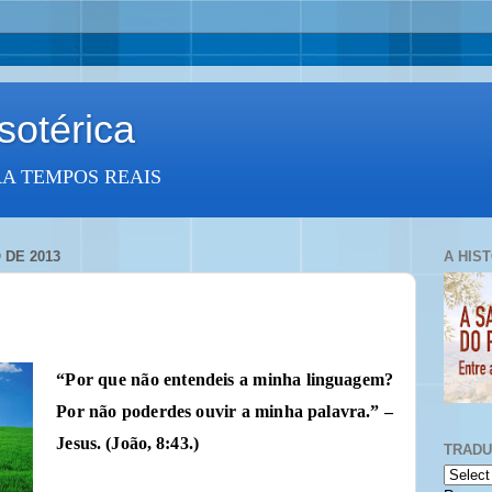
otérica
RA TEMPOS REAIS
 DE 2013
A HIS
“Por que não entendeis a minha linguagem?
Por não poderdes ouvir a minha palavra.” –
Jesus. (João, 8:43.)
TRAD