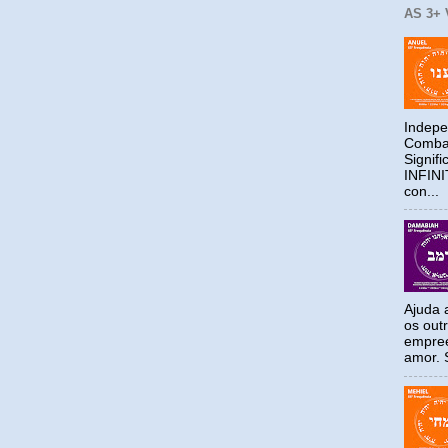
AS 3+
Indepe
Combat
Signif
INFIN
con...
Ajuda a
os out
empree
amor. S