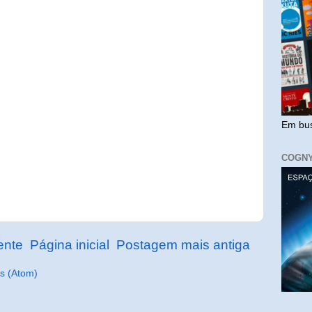
Em bus
COGN
ente
Página inicial
Postagem mais antiga
s (Atom)