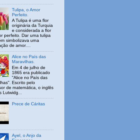
Tulipa, o Amor
Perfeito.
A Tulipa é uma flor
originária da Turquia
e considerada a flor
r perfeito. Dar uma tulipa
ém simbolizava uma
ação de amor....
Alice no País das
Maravilhas.
Em 4 de julho de
1865 era publicado
"Alice no País das
has". Escrito pelo
sor de matemática, o inglês
s Lutwidg...
Prece de Cáritas
Ayel, o Anjo da