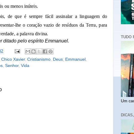
s ou menos inúteis.
s, de que é sempre fácil assinalar a linguagem do
esentar-lhe o coração vazio de resíduos da Terra, para
verdade, a palavra divina.
TUDO 
r ditado pelo espírito Emmanuel.
32
,
Chico Xavier
,
Cristianismo
,
Deus
,
Emmanuel
,
os
,
Senhor
,
Vida
o
Um cam
DICAS