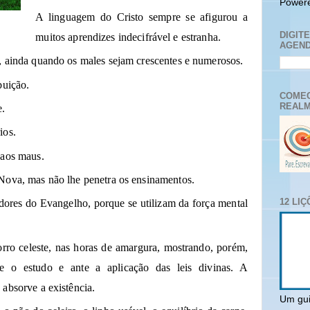
Power
A linguagem do Cristo sempre se afigurou a
DIGIT
muitos aprendizes indecifrável e estranha.
AGEND
, ainda quando os males sejam crescentes e numerosos.
buição.
COMEC
REALM
e.
ios.
 aos maus.
Nova, mas não lhe penetra os ensinamentos.
12 LI
idores do Evangelho, porque se utilizam da força mental
ro celeste, nas horas de amargura, mostrando, porém,
nte o estudo e ante a aplicação das leis divinas. A
absorve a existência.
Um gui