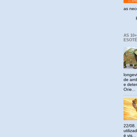
as ne
Reco
AS 10
ESOTÉ
longev
de amb
e dete
Orie...
22/08.
utiliz
é vis...