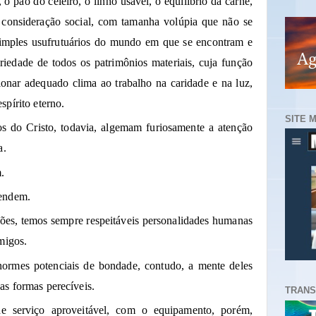
 pão do celeiro, o linho usável, o equilíbrio da carne,
a consideração social, com tamanha volúpia que não se
imples usufrutuários do mundo em que se encontram e
oriedade de todos os patrimônios materiais, cuja função
ionar adequado clima ao trabalho na caridade e na luz,
pírito eterno.
SITE 
 do Cristo, todavia, algemam furiosamente a atenção
a.
.
tendem.
ões, temos sempre respeitáveis personalidades humanas
migos.
ormes potenciais de bondade, contudo, a mente deles
s formas perecíveis.
TRANS
de serviço aproveitável, com o equipamento, porém,