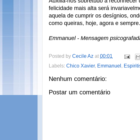
Auxilia-nos sobretudo a reconhecer
felicidade mais alta será invariavel
aquela de cumprir os desígnios, ond
como queiras, hoje, agora e sempre
Emmanuel - Mensagem psicografada
Posted by
Cecile Az
at
00:01
Labels:
Chico Xavier
,
Emmanuel
,
Espirit
Nenhum comentário:
Postar um comentário