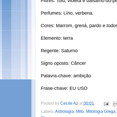
Flores: Tolu, violeta e bálsamo-do-p
Perfumes: Lírio, verbena.
Cores: Marrom, grená, pardo e todo
Elemento: terra
Regente: Saturno
Signo oposto: Câncer
Palavra-chave: ambição
Frase-chave: EU USO
Posted by
Cecile Az
at
00:01
Labels:
Astrologia
,
Mito
,
Mitologia Grega