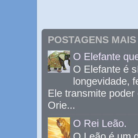
POSTAGENS MAIS 
O Elefante que
O Elefante é s
longevidade, 
Ele transmite poder
Orie...
O Rei Leão.
O Leão é um d