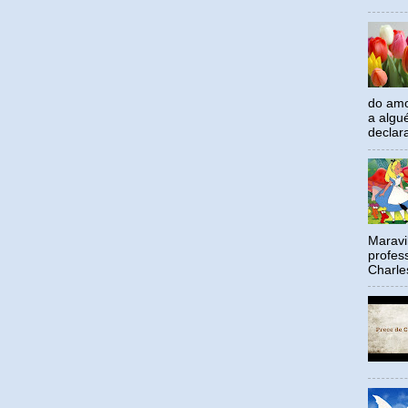
do amo
a algu
declar
Maravil
profes
Charle