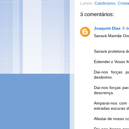
Labels:
Catolicismo
,
Cristi
3 comentários:
Joaquim Dias
8 d
Saravá Mamãe Ox
Saravá protetora d
Estendei o Vosso 
Dai-nos forças 
desânimo.
Dai-nos forças pa
descrença.
Amparai-nos com 
estradas escuras d
Afastai de nosso c