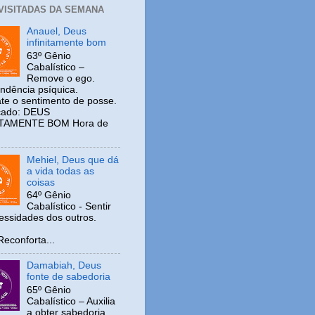
 VISITADAS DA SEMANA
Anauel, Deus
infinitamente bom
63º Gênio
Cabalístico –
Remove o ego.
ndência psíquica.
e o sentimento de posse.
icado: DEUS
ITAMENTE BOM Hora de
Mehiel, Deus que dá
a vida todas as
coisas
64º Gênio
Cabalístico - Sentir
cessidades dos outros.
nforta...
Damabiah, Deus
fonte de sabedoria
65º Gênio
Cabalístico – Auxilia
a obter sabedoria