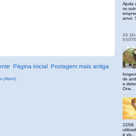
Ajuda a
os out
empree
amor. S
AS 10
ESOTÉ
ente
Página inicial
Postagem mais antiga
longev
s (Atom)
de amb
e dete
Orie...
22/08.
utiliz
é vis...