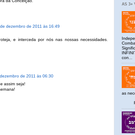
ra da Conceição.
AS 3+
 de dezembro de 2011 às 16:49
Indepe
roteja, e interceda por nós nas nossas necessidades.
Combat
Signif
INFIN
con...
 dezembro de 2011 às 06:30
e assim seja!
 semana!
as ne
Reco