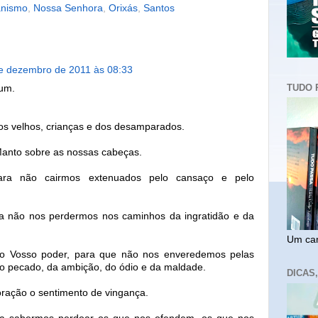
anismo
,
Nossa Senhora
,
Orixás
,
Santos
e dezembro de 2011 às 08:33
TUDO 
um.
os velhos, crianças e dos desamparados.
Manto sobre as nossas cabeças.
para não cairmos extenuados pelo cansaço e pelo
ra não nos perdermos nos caminhos da ingratidão e da
Um cam
o Vosso poder, para que não nos enveredemos pelas
o pecado, da ambição, do ódio e da maldade.
DICAS
oração o sentimento de vingança.