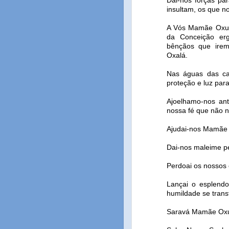
Dai-nos forças pa
insultam, os que 
A Vós Mamãe Oxum,
da Conceição er
bênçãos que irem
Oxalá.
Nas águas das cac
proteção e luz par
Ajoelhamo-nos an
nossa fé que não n
Ajudai-nos Mamãe 
Dai-nos maleime pe
Perdoai os nossos 
Lançai o esplend
humildade se trans
Saravá Mamãe Ox