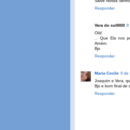
Salve Nossa Senho
Responder
Vera do sullllllll
8
Olá!
... Que Ela nos p
Amém.
Bjs
Responder
Maria Cecile
9 de
Joaquim e Vera, qu
Bjs e bom final de
Responder