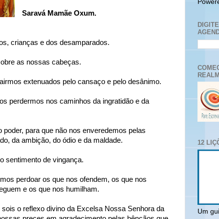
Power
Saravá Mamãe Oxum.
DIGIT
AGEND
hos, crianças e dos desamparados.
sobre as nossas cabeças.
COMEC
REALM
cairmos extenuados pelo cansaço e pelo desânimo.
nos perdermos nos caminhos da ingratidão e da
 poder, para que não nos enveredemos pelas
do, da ambição, do ódio e da maldade.
12 LI
 o sentimento de vingança.
rmos perdoar os que nos ofendem, os que nos
seguem e os que nos humilham.
ois o reflexo divino da Excelsa Nossa Senhora da
Um gui
ossas preces em agradecimento pelas bênçãos que