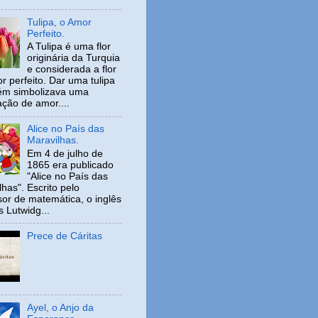
Tulipa, o Amor
Perfeito.
A Tulipa é uma flor
originária da Turquia
e considerada a flor
r perfeito. Dar uma tulipa
ém simbolizava uma
ação de amor....
Alice no País das
Maravilhas.
Em 4 de julho de
1865 era publicado
"Alice no País das
has". Escrito pelo
sor de matemática, o inglês
s Lutwidg...
Prece de Cáritas
Ayel, o Anjo da