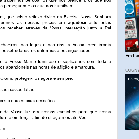
ra sabermos perdoar os que nos ofendem, os que nos
nos perseguem e os que nos humilham.
 que sois o reflexo divino da Excelsa Nossa Senhora
guemos as nossas preces em agradecimento pelas
os receber através da Vossa interseção junto a Pai
hoeiras, nos lagos e nos rios, a Vossa força irradia
a os sofredores, os enfermos e os angustiados.
Em bus
te o Vosso Manto luminoso e suplicamos com toda a
os abandoneis nas horas de aflição e amargura.
COGN
Oxum, protegei-nos agora e sempre.
las nossas faltas.
erros e as nossas omissões.
or da Vossa luz em nossos caminhos para que nossa
forme em força, afim de chegarmos até Vós.
um.