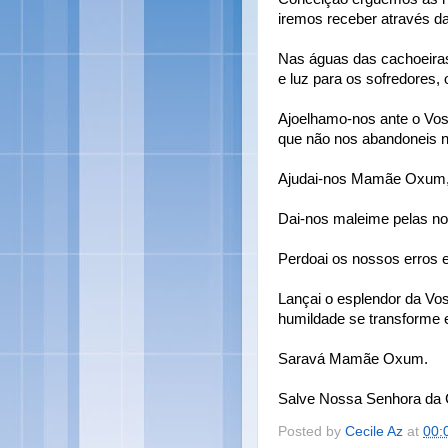
iremos receber através da
Nas águas das cachoeiras,
e luz para os sofredores,
Ajoelhamo-nos ante o Vos
que não nos abandoneis n
Ajudai-nos Mamãe Oxum, 
Dai-nos maleime pelas no
Perdoai os nossos erros 
Lançai o esplendor da V
humildade se transforme 
Saravá Mamãe Oxum.
Salve Nossa Senhora da 
Posted by
Cecile Az
at
00: