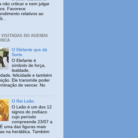
 não criticar e nem julgar
ros. Favorece
ndimento relativos ao
i...
+ VISITADAS DO AGENDA
RICA
O Elefante que dá
Sorte.
O Elefante é
símbolo de força,
lealdade,
idade, felicidade e também
ição. Ele transmite poder
rminação de vencer. No
O Rei Leão.
O Leão é um dos 12
signos do zodíaco
cujo período
compreende 23/07 a
 É uma das figuras mais
adas na heráldica. Também