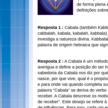
de forma plena 
definições sobr
Resposta 1 :
Cabala (também Kabba
cabbalah, kabala, kabalah, kabbala
investiga a natureza divina. Kabbalah (קבלה QBLH) é
palavra de origem hebraica que sign
Resposta 2 :
A Cabala é um método 
averigua e define a posição do ser 
sabedoria da Cabala nos diz por qu
nasce, por que vive, qual é o propó
e para onde vai quando completa sua
palavra “Cabala” se deriva do verbo 
receber. A Cabala descreve os moti
de receber”. Este desejo se refere 
de influências. Para isso, cada um e