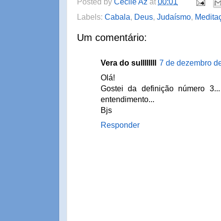
Posted by
Cecile Az
at
00:01
Labels:
Cabala
,
Deus
,
Judaísmo
,
Medita
Um comentário:
Vera do sullllllll
7 de dezembro de
Olá!
Gostei da definição número 3
entendimento...
Bjs
Responder