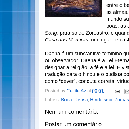
entre o b
as almas,
mundo su
boas, as 
Song
, paraíso de Zoroastro, e quan
Casa das Mentiras
, um lugar de cast
Daena é um substantivo feminino que 
ou observado”. Daena é a Lei Etern
designar a religião, a fé e a lei. É
tradução para o hindu e o budista d
como “dever”, conduta correta, virtu
Posted by
Cecile Az
at
00:01
Labels:
Buda
,
Deusa
,
Hinduísmo
,
Zoroas
Nenhum comentário:
Postar um comentário