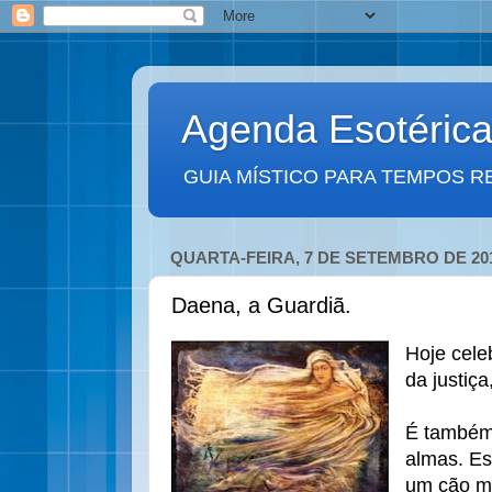
Agenda Esotéric
GUIA MÍSTICO PARA TEMPOS R
QUARTA-FEIRA, 7 DE SETEMBRO DE 20
Daena, a Guardiã.
Hoje cele
da justiça
É também 
almas. E
um cão má