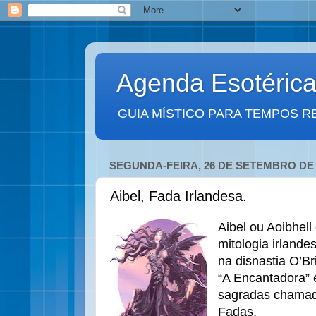
Agenda Esotéric
GUIA MÍSTICO PARA TEMPOS R
SEGUNDA-FEIRA, 26 DE SETEMBRO DE 
Aibel, Fada Irlandesa.
Aibel ou Aoibhel
mitologia irlande
na disnastia O’B
“A Encantadora” 
sagradas chamad
Fadas.