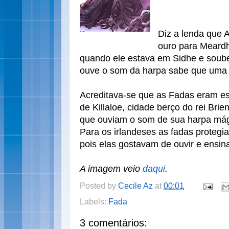
Diz a lenda que 
ouro para Meardh
quando ele estava em Sidhe e soub
ouve o som da harpa sabe que uma 
Acreditava-se que as Fadas eram es
de Killaloe, cidade berço do rei Brie
que ouviam o som de sua harpa mág
Para os irlandeses as fadas protegi
pois elas gostavam de ouvir e ensina
A imagem veio
daqui
.
Posted by
Cecile Az
at
00:01
Labels:
Fada
3 comentários: