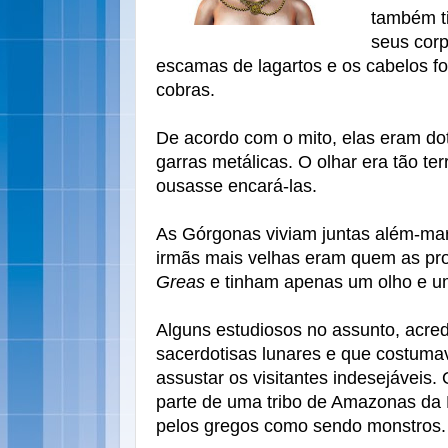
também t
seus corp
escamas de lagartos e os cabelos f
cobras.
De acordo com o mito, elas eram do
garras metálicas. O olhar era tão ter
ousasse encará-las.
As Górgonas viviam juntas além-mar
irmãs mais velhas eram quem as pr
Greas
e tinham apenas um olho e u
Alguns estudiosos no assunto, acr
sacerdotisas lunares e que costum
assustar os visitantes indesejáveis. 
parte de uma tribo de Amazonas da 
pelos gregos como sendo monstros.