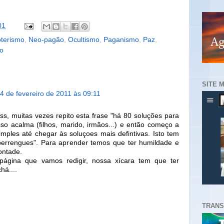
01
terismo
,
Neo-pagão
,
Ocultismo
,
Paganismo
,
Paz
,
o
SITE 
4 de fevereiro de 2011 às 09:11
ess, muitas vezes repito esta frase "há 80 soluções para
sso acalma (filhos, marido, irmãos...) e então começo a
mples até chegar às soluçoes mais defintivas. Isto tem
errengues". Para aprender temos que ter humildade e
ontade.
ágina que vamos redigir, nossa xícara tem que ter
há....
TRANS