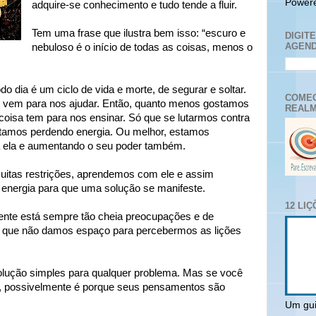
Power
adquire-se conhecimento e tudo tende a fluir.
Tem uma frase que ilustra bem isso: “escuro e
DIGIT
AGEND
nebuloso é o início de todas as coisas, menos o
o dia é um ciclo de vida e morte, de segurar e soltar.
COMEC
, vem para nos ajudar. Então, quanto menos gostamos
REALM
coisa tem para nos ensinar. Só que se lutarmos contra
tamos perdendo energia. Ou melhor, estamos
ra ela e aumentando o seu poder também.
itas restrições, aprendemos com ele e assim
energia para que uma solução se manifeste.
12 LI
nte está sempre tão cheia preocupações e de
s que não damos espaço para percebermos as lições
lução simples para qualquer problema. Mas se você
a, possivelmente é porque seus pensamentos são
Um gui