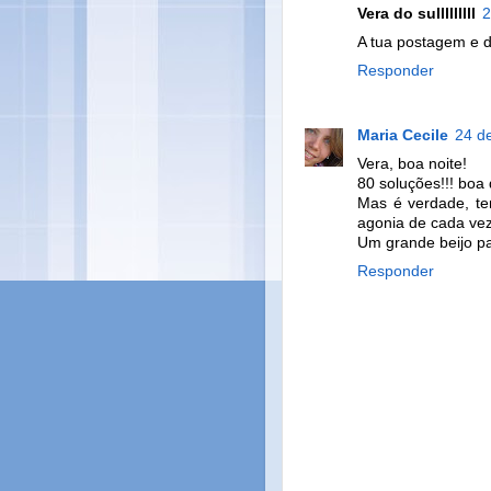
Vera do sulllllllll
2
A tua postagem e d
Responder
Maria Cecile
24 de
Vera, boa noite!
80 soluções!!! boa d
Mas é verdade, te
agonia de cada vez
Um grande beijo par
Responder