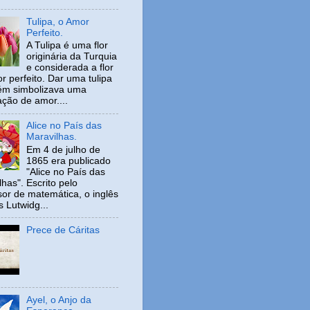
Tulipa, o Amor
Perfeito.
A Tulipa é uma flor
originária da Turquia
e considerada a flor
r perfeito. Dar uma tulipa
ém simbolizava uma
ação de amor....
Alice no País das
Maravilhas.
Em 4 de julho de
1865 era publicado
"Alice no País das
has". Escrito pelo
sor de matemática, o inglês
s Lutwidg...
Prece de Cáritas
Ayel, o Anjo da