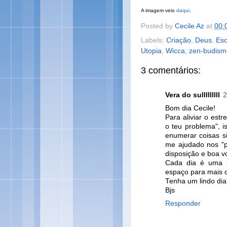
A imagem veio
daqui
.
Posted by
Cecile Az
at
00:
Labels:
Criação
,
Deus
,
Eso
Utopia
,
Wicca
,
zen-budism
3 comentários:
Vera do sulllllllll
2
Bom dia Cecile!
Para aliviar o estr
o teu problema", i
enumerar coisas si
me ajudado nos "p
disposição e boa v
Cada dia é uma p
espaço para mais c
Tenha um lindo dia
Bjs
Responder