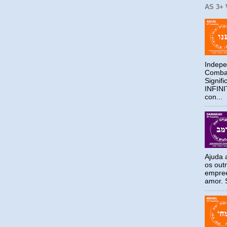
AS 3+
Indepe
Combat
Signif
INFIN
con...
Ajuda a
os out
empree
amor. S