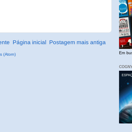
ente
Página inicial
Postagem mais antiga
Em bus
s (Atom)
COGN