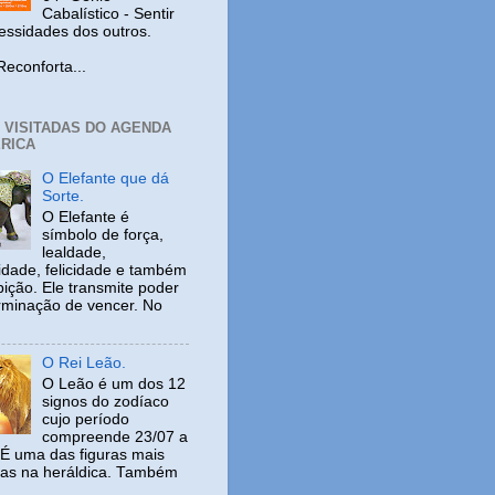
Cabalístico - Sentir
cessidades dos outros.
nforta...
+ VISITADAS DO AGENDA
RICA
O Elefante que dá
Sorte.
O Elefante é
símbolo de força,
lealdade,
idade, felicidade e também
ição. Ele transmite poder
rminação de vencer. No
O Rei Leão.
O Leão é um dos 12
signos do zodíaco
cujo período
compreende 23/07 a
 É uma das figuras mais
adas na heráldica. Também