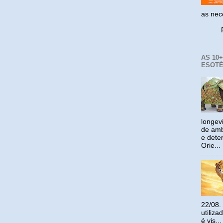
as ne
Reco
AS 10
ESOTÉ
longev
de amb
e dete
Orie...
22/08.
utiliz
é vis...