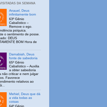
 VISITADAS DA SEMANA
Anauel, Deus
infinitamente bom
63º Gênio
Cabalístico –
Remove o ego.
ndência psíquica.
e o sentimento de posse.
icado: DEUS
ITAMENTE BOM Hora de
Damabiah, Deus
fonte de sabedoria
65º Gênio
Cabalístico – Auxilia
a obter sabedoria
 não criticar e nem julgar
ros. Favorece
ndimento relativos ao
i...
Mehiel, Deus que dá
a vida todas as
coisas
64º Gênio