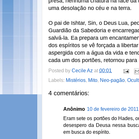
presa, nenhuma criatura na face da t
uma desolação no céu e na terra.
O pai de Ishtar, Sin, o Deus Lua, pe
Guardião da Sabedoria e encarregad
salvá-la. Ea prepara um encantame
dos espíritos se vê forçada a liberta
aspergida com a água da vida e ten
cada um dos portões, retornou para 
Posted by
Cecile Az
at
00:01
Labels:
Mistérios
,
Mito
,
Neo-pagão
,
Ocul
4 comentários:
Anônimo
10 de fevereiro de 2011
Eram sete os portões do Hades, on
desespero da Deusa nessa busca
em busca do espírito.