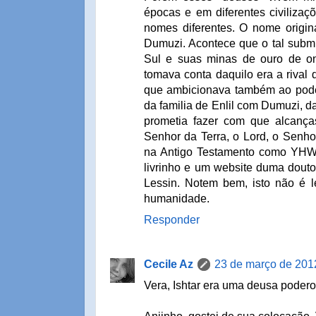
épocas e em diferentes civilizaçõ
nomes diferentes. O nome origin
Dumuzi. Acontece que o tal subm
Sul e suas minas de ouro de o
tomava conta daquilo era a rival d
que ambicionava também ao pode
da familia de Enlil com Dumuzi, da 
prometia fazer com que alcanç
Senhor da Terra, o Lord, o Senh
na Antigo Testamento como YHWH
livrinho e um website duma dout
Lessin. Notem bem, isto não é le
humanidade.
Responder
Cecile Az
23 de março de 201
Vera, Ishtar era uma deusa poderos