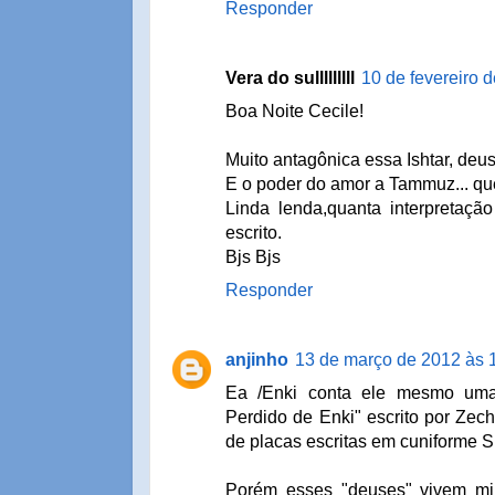
Responder
Vera do sulllllllll
10 de fevereiro 
Boa Noite Cecile!
Muito antagônica essa Ishtar, deusa
E o poder do amor a Tammuz... q
Linda lenda,quanta interpretaçã
escrito.
Bjs Bjs
Responder
anjinho
13 de março de 2012 às 
Ea /Enki conta ele mesmo uma
Perdido de Enki" escrito por Zecha
de placas escritas em cuniforme 
Porém esses "deuses" vivem mi