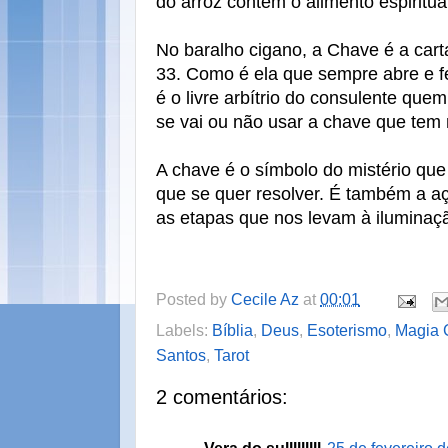
do arroz contém o alimento espiritua
No baralho cigano, a Chave é a car
33. Como é ela que sempre abre e f
é o livre arbítrio do consulente quem
se vai ou não usar a chave que tem
A chave é o símbolo do mistério que
que se quer resolver. É também a aç
as etapas que nos levam à iluminaç
Posted by
Cecile Az
at
00:01
Labels:
Bíblia
,
Deus
,
Esoterismo
,
Magia 
Santos
,
Tarot
2 comentários: