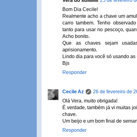
Vera do sulllllllll
25 de fevereiro 
Bom Dia Cecile!
Realmente acho a chave um amule
carro tambem. Tenho observado 
tanto para usar no pescoço, quant
Acho bonito.
Que as chaves sejam usada
aprisionamento.
Lindo dia para você só usando as
Bjs
Responder
Cecile Az
26 de fevereiro de 
Olá Vera, muito obrigada!
É verdade, também já vi muitas joi
chave.
Um beijo e um bom final de semana
Responder