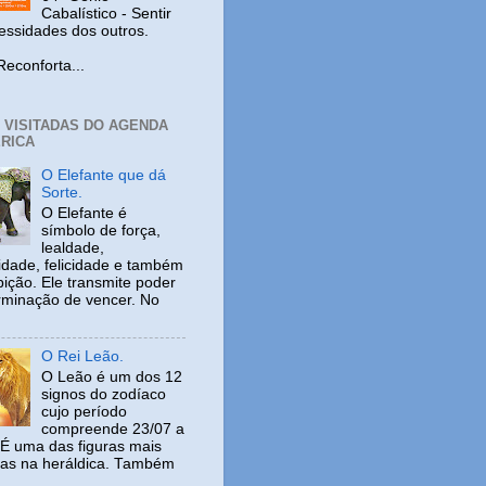
Cabalístico - Sentir
cessidades dos outros.
nforta...
+ VISITADAS DO AGENDA
RICA
O Elefante que dá
Sorte.
O Elefante é
símbolo de força,
lealdade,
idade, felicidade e também
ição. Ele transmite poder
rminação de vencer. No
O Rei Leão.
O Leão é um dos 12
signos do zodíaco
cujo período
compreende 23/07 a
 É uma das figuras mais
adas na heráldica. Também