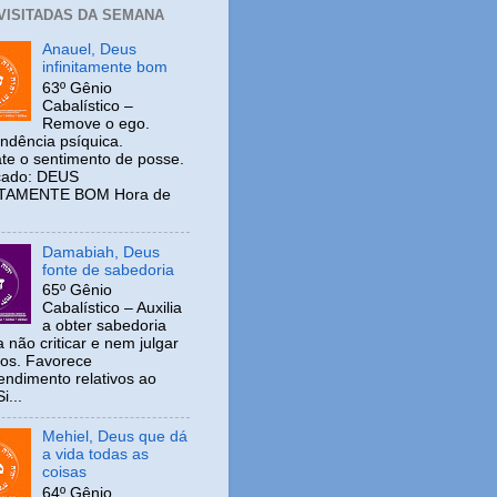
 VISITADAS DA SEMANA
Anauel, Deus
infinitamente bom
63º Gênio
Cabalístico –
Remove o ego.
ndência psíquica.
e o sentimento de posse.
icado: DEUS
ITAMENTE BOM Hora de
Damabiah, Deus
fonte de sabedoria
65º Gênio
Cabalístico – Auxilia
a obter sabedoria
 não criticar e nem julgar
ros. Favorece
ndimento relativos ao
i...
Mehiel, Deus que dá
a vida todas as
coisas
64º Gênio