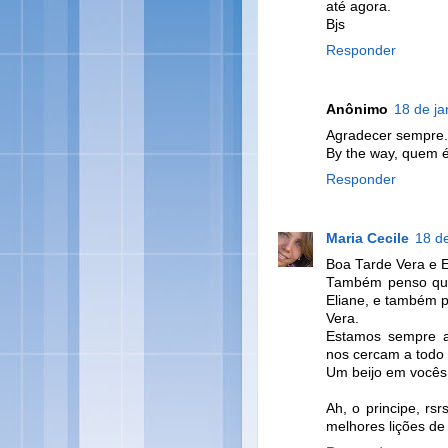
até agora.
Bjs
Responder
Anônimo
18 de ja
Agradecer sempre. 
By the way, quem 
Responder
Maria Cecile
18 de
Boa Tarde Vera e E
Também penso que
Eliane, e também p
Vera.
Estamos sempre a
nos cercam a todo
Um beijo em vocês
Ah, o principe, r
melhores lições de 