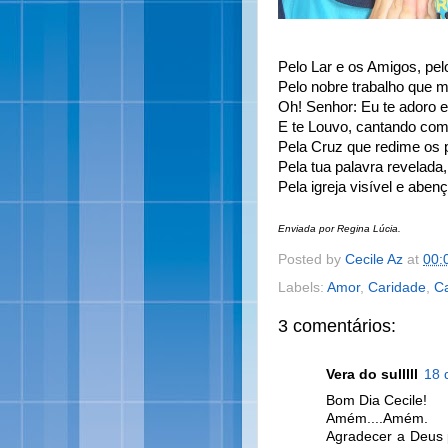
Pelo Lar e os Amigos, pel
Pelo nobre trabalho que me
Oh! Senhor: Eu te adoro e
E te Louvo, cantando com
Pela Cruz que redime os 
Pela tua palavra revelada, 
Pela igreja visível e abe
Enviada por Regina Lúcia.
Posted by
Cecile Az
at
00:
Labels:
Amor
,
Caridade
,
Ca
3 comentários:
Vera do sulllll
18 
Bom Dia Cecile!
Amém....Amém.
Agradecer a Deus p