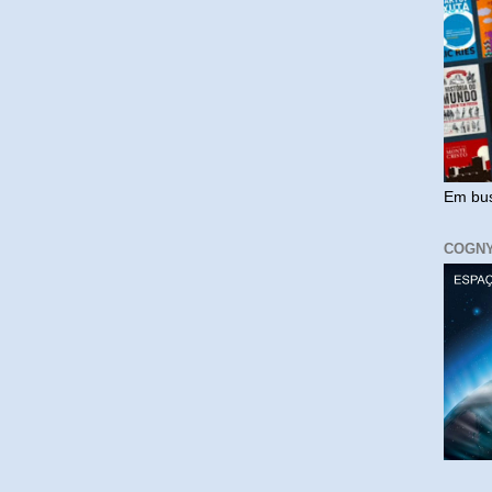
Em bus
COGN