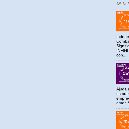
AS 3+
Indepe
Combat
Signif
INFIN
con...
Ajuda a
os out
empree
amor. S