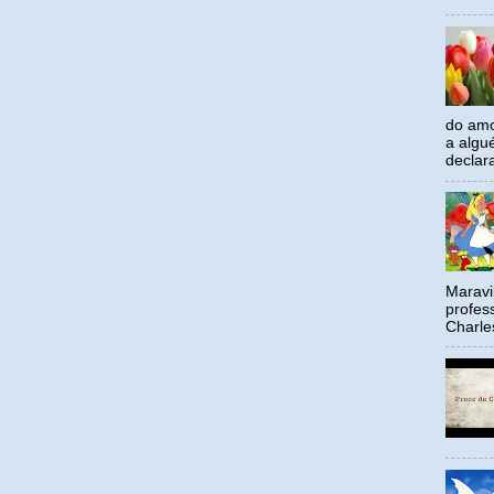
do amo
a algu
declar
Maravil
profes
Charle