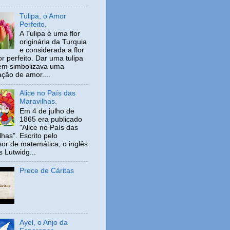
Tulipa, o Amor
Perfeito.
A Tulipa é uma flor
originária da Turquia
e considerada a flor
r perfeito. Dar uma tulipa
ém simbolizava uma
ação de amor....
Alice no País das
Maravilhas.
Em 4 de julho de
1865 era publicado
"Alice no País das
has". Escrito pelo
sor de matemática, o inglês
s Lutwidg...
Prece de Cáritas
Ayel, o Anjo da