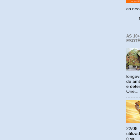
as ne
Reco
AS 10
ESOTÉ
longev
de amb
e dete
Orie...
22/08.
utiliz
é vis...