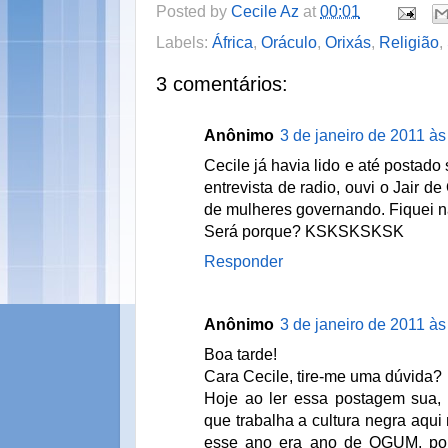
Posted by
Cecile Az
at
00:01
Labels:
África
,
Oráculo
,
Orixás
,
Religião
,
3 comentários:
Anônimo
3 de janeiro de 2011 às
Cecile já havia lido e até postado
entrevista de radio, ouvi o Jair 
de mulheres governando. Fiquei na
Será porque? KSKSKSKSK
Responder
Anônimo
3 de janeiro de 2011 às
Boa tarde!
Cara Cecile, tire-me uma dúvida?
Hoje ao ler essa postagem sua,
que trabalha a cultura negra aqui
esse ano era ano de OGUM, po