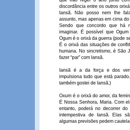
discordância entre os outros orixá
Iansã. Não posso nem lhe fal
assunto, mas apenas em cima do qu
Sendo que concordo que há m
imaginar. É possível que Ogum
Ogum é o orixá da guerra (pode se
É o orixá das situações de confli
humana. No sincretismo, é São J
fazer “par” com Iansã.
Iansã é a da força e dos ve
impulsiona tudo que está parado.
também gostei de Iansã.)
Oxum é o orixá do amor, da femini
É Nossa Senhora, Maria. Com ela
entanto, poderá no decorrer do 
intempestiva de Iansã. Elas s
algumas previsões pedem cautela