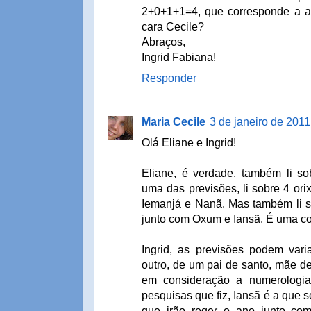
2+0+1+1=4, que corresponde a a
cara Cecile?
Abraços,
Ingrid Fabiana!
Responder
Maria Cecile
3 de janeiro de 2011
Olá Eliane e Ingrid!
Eliane, é verdade, também li so
uma das previsões, li sobre 4 ori
Iemanjá e Nanã. Mas também li s
junto com Oxum e Iansã. É uma con
Ingrid, as previsões podem vari
outro, de um pai de santo, mãe de
em consideração a numerologi
pesquisas que fiz, Iansã é a que s
que irão reger o ano junto co