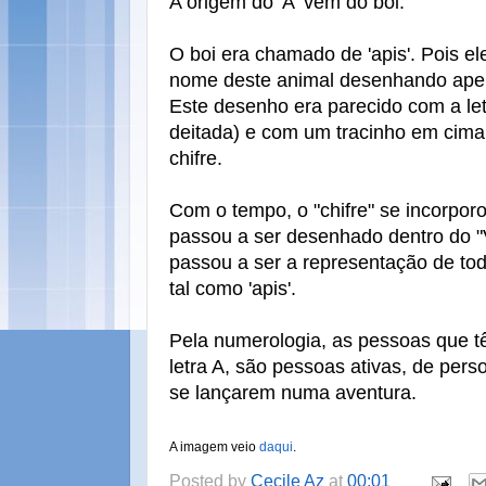
A origem do 'A' vem do boi.
O boi era chamado de 'apis'. Pois el
nome deste animal desenhando apen
Este desenho era parecido com a letr
deitada) e com um tracinho em cima
chifre.
Com o tempo, o "chifre" se incorpor
passou a ser desenhado dentro do "V
passou a ser a representação de t
tal como 'apis'.
Pela numerologia, as pessoas que t
letra A, são pessoas ativas, de pers
se lançarem numa aventura.
A imagem veio
daqui
.
Posted by
Cecile Az
at
00:01