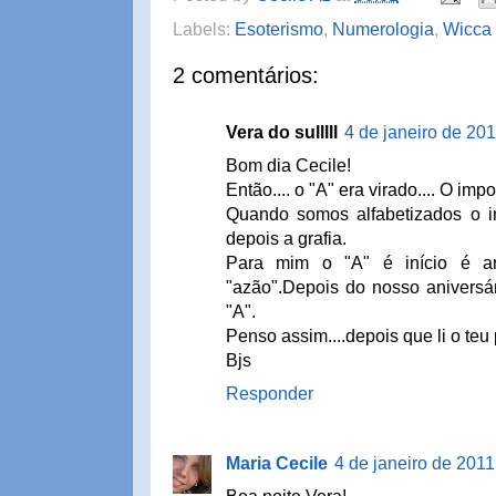
Labels:
Esoterismo
,
Numerologia
,
Wicca
2 comentários:
Vera do sulllll
4 de janeiro de 20
Bom dia Cecile!
Então.... o "A" era virado.... O imp
Quando somos alfabetizados o 
depois a grafia.
Para mim o "A" é início é a
"azão".Depois do nosso aniversá
"A".
Penso assim....depois que li o teu 
Bjs
Responder
Maria Cecile
4 de janeiro de 2011