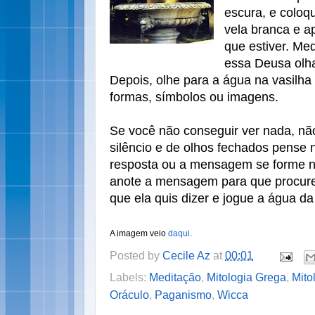
escura, e coloq
vela branca e a
que estiver. Me
essa Deusa olh
Depois, olhe para a água na vasilh
formas, símbolos ou imagens.
Se você não conseguir ver nada, n
silêncio e de olhos fechados pense
resposta ou a mensagem se forme n
anote a mensagem para que procure
que ela quis dizer e jogue a água da 
A imagem veio
daqui
.
Posted by
Cecile Az
at
00:01
Labels:
Meditação
,
Mitologia Grega
,
Mito
Oráculo
,
Paganismo
,
Wicca