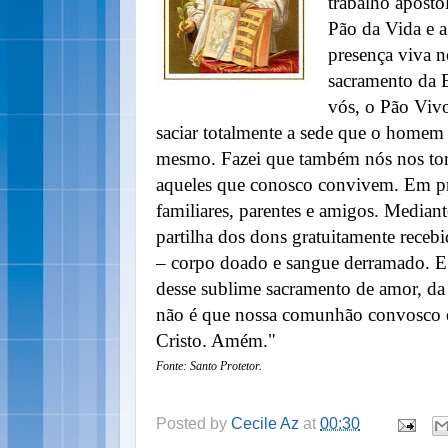
trabalho apostól
Pão da Vida e a
presença viva n
sacramento da E
vós, o Pão Viv
saciar totalmente a sede que o homem 
mesmo. Fazei que também nós nos tor
aqueles que conosco convivem. Em pri
familiares, parentes e amigos. Median
partilha dos dons gratuitamente receb
– corpo doado e sangue derramado. E 
desse sublime sacramento de amor, da 
não é que nossa comunhão convosco e
Cristo. Amém."
Fonte: Santo Protetor.
Posted by
Cecile Az
at
00:30