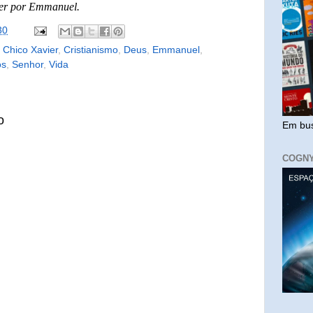
ier por Emmanuel.
30
,
Chico Xavier
,
Cristianismo
,
Deus
,
Emmanuel
,
os
,
Senhor
,
Vida
o
Em bus
COGN