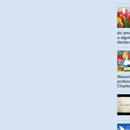
do amo
a algu
declar
Maravil
profes
Charle