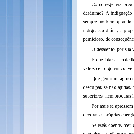
Como regenerar a saú
desânimo? A indignação r
sempre um bem, quando sa
indignação diária, a pro
pernicioso, de consequênci
O desalento, por sua v
E que falar da maledi
valioso e longo em convers
Que gênio milagroso t
desculpar, se não ajudas,
superiores, nem procuras
Por mais se apressem s
devoras as próprias energi
Se estás doente, meu 
entender, a auxiliar e a p