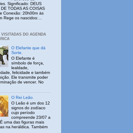
es. Significado: DEUS
 DE TODAS AS COISAS
de Conexão: 20h00m às
 Rege os nascidos:...
+ VISITADAS DO AGENDA
RICA
O Elefante que dá
Sorte.
O Elefante é
símbolo de força,
lealdade,
idade, felicidade e também
ição. Ele transmite poder
rminação de vencer. No
O Rei Leão.
O Leão é um dos 12
signos do zodíaco
cujo período
compreende 23/07 a
 É uma das figuras mais
adas na heráldica. Também