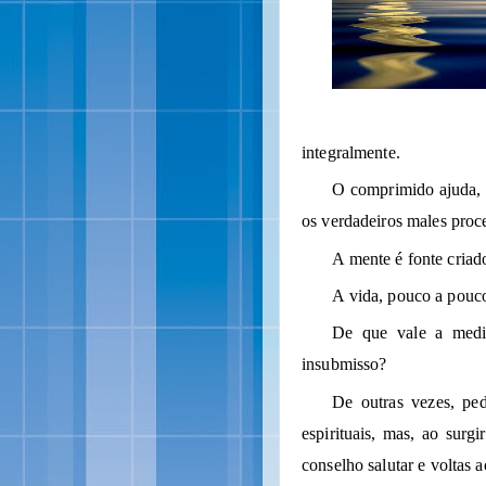
integralmente.
O comprimido ajuda, a
os verdadeiros males pro
A mente é fonte criad
A vida, pouco a pouco
De que vale a medic
insubmisso?
De outras vezes, pe
espirituais, mas, ao sur
conselho salutar e voltas