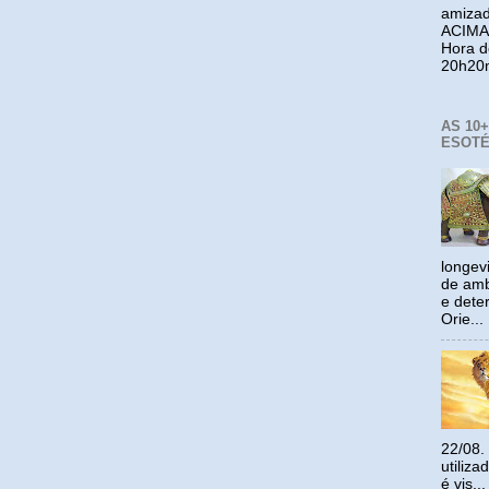
amizad
ACIMA
Hora 
20h20m
AS 10
ESOTÉ
longev
de amb
e dete
Orie...
22/08.
utiliz
é vis...