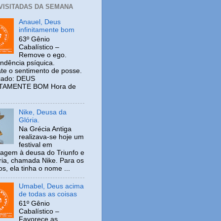
 VISITADAS DA SEMANA
Anauel, Deus
infinitamente bom
63º Gênio
Cabalístico –
Remove o ego.
ndência psíquica.
e o sentimento de posse.
icado: DEUS
ITAMENTE BOM Hora de
Nike, Deusa da
Glória.
Na Grécia Antiga
realizava-se hoje um
festival em
gem à deusa do Triunfo e
ria, chamada Nike. Para os
s, ela tinha o nome ...
Umabel, Deus acima
de todas as coisas
61º Gênio
Cabalístico –
Favorece as