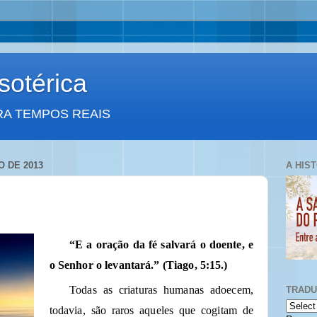
otérica
RA TEMPOS REAIS
O DE 2013
A HIS
“E a oração da fé salvará o doente, e
o Senhor o levantará.” (Tiago, 5:15.)
Todas as criaturas humanas adoecem,
TRAD
todavia, são raros aqueles que cogitam de