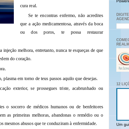
Power
cura real.
DIGIT
Se te encontras enfermo, não acredites
AGEND
que a ação medicamentosa, através da boca
ou dos poros, te possa restaurar
COMEC
REALM
 injeção melhora, entretanto, nunca te esqueças de que
cedem do coração.
ora.
, plasma em torno de teus passos aquilo que desejas.
12 LI
ação exterior, se prossegues triste, acabrunhado ou
des o socorro de médicos humanos ou de benfeitores
girem as primeiras melhoras, abandonas o remédio ou o
 aos mesmos abusos que te conduziram à enfermidade.
Um gui