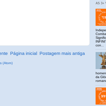
AS 3+
Indepe
Combat
Signif
INFIN
con...
ente
Página inicial
Postagem mais antiga
s (Atom)
homena
da Gló
romano