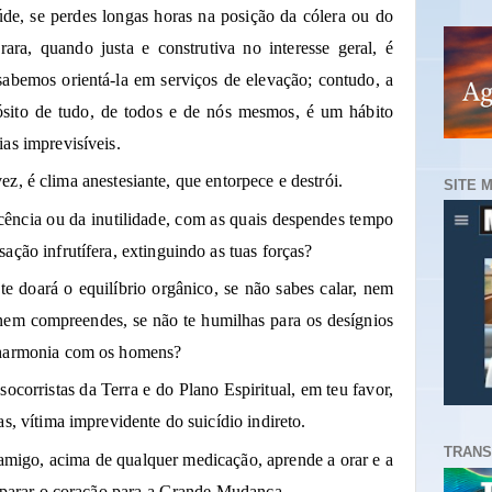
de, se perdes longas horas na posição da cólera ou do
ara, quando justa e construtiva no interesse geral, é
bemos orientá-la em serviços de elevação; contudo, a
pósito de tudo, de todos e de nós mesmos, é um hábito
as imprevisíveis.
ez, é clima anestesiante, que entorpece e destrói.
SITE 
cência ou da inutilidade, com as quais despendes tempo
ação infrutífera, extinguindo as tuas forças?
e doará o equilíbrio orgânico, se não sabes calar, nem
 nem compreendes, se não te humilhas para os desígnios
 harmonia com os homens?
ocorristas da Terra e do Plano Espiritual, em teu favor,
as, vítima imprevidente do suicídio indireto.
TRANS
amigo, acima de qualquer medicação, aprende a orar e a
reparar o coração para a Grande Mudança.