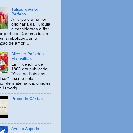
Tulipa, o Amor
Perfeito.
A Tulipa é uma flor
originária da Turquia
e considerada a flor
r perfeito. Dar uma tulipa
ém simbolizava uma
ação de amor....
Alice no País das
Maravilhas.
Em 4 de julho de
1865 era publicado
"Alice no País das
has". Escrito pelo
sor de matemática, o inglês
s Lutwidg...
Prece de Cáritas
Ayel, o Anjo da