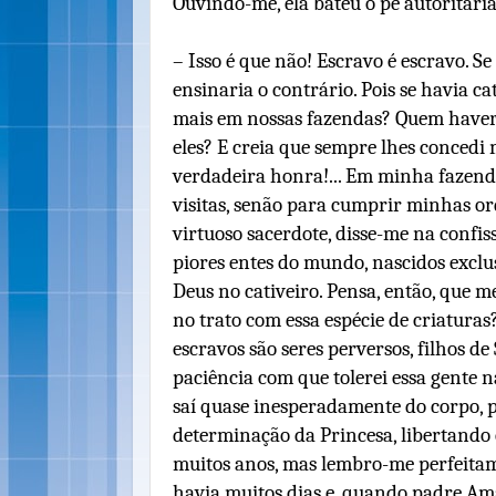
Ouvindo-me, ela bateu o pé autoritaria
– Isso é que não! Escravo é escravo. Se
ensinaria o contrário. Pois se havia ca
mais em nossas fazendas? Quem haveri
eles? E creia que sempre lhes concedi
verdadeira honra!... Em minha fazend
visitas, senão para cumprir minhas o
virtuoso sacerdote, disse-me na confis
piores entes do mundo, nascidos excl
Deus no cativeiro. Pensa, então, que 
no trato com essa espécie de criaturas
escravos são seres perversos, filhos d
paciência com que tolerei essa gente n
saí quase inesperadamente do corpo, 
determinação da Princesa, libertando
muitos anos, mas lembro-me perfeita
havia muitos dias e, quando padre Am