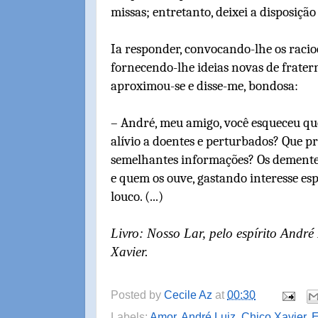
missas; entretanto, deixei a disposiçã
Ia responder, convocando-lhe os racioc
fornecendo-lhe ideias novas de frater
aproximou-se e disse-me, bondosa:
– André, meu amigo, você esqueceu q
alívio a doentes e perturbados? Que p
semelhantes informações? Os demente
e quem os ouve, gastando interesse esp
louco. (...)
Livro: Nosso Lar, pelo espírito Andr
Xavier.
Posted by
Cecile Az
at
00:30
Labels:
Amor
,
André Luiz
,
Chico Xavier
,
E