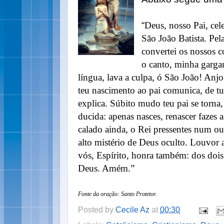
“
Deus, nosso Pai, ce
São João Batista. Pel
convertei os nossos c
o canto, minha gargan
língua, lava a culpa, ó São João! Anj
teu nascimento ao pai comunica, de tu
explica. Súbito mudo teu pai se torna,
ducida: apenas nasces, renascer fazes 
calado ainda, o Rei pressentes num ou
alto mistério de Deus oculto. Louvor a
vós, Espírito, honra também: dos dois
Deus. Amém.”
Fonte da oração: Santo Protetor.
Posted by
Cecile Az
at
00:30