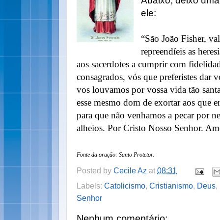
Abaixo, deixo um
ele:
“São João Fisher, va
repreendíeis as heres
aos sacerdotes a cumprir com fidelidad
consagrados, vós que preferistes dar vo
vos louvamos por vossa vida tão santa
esse mesmo dom de exortar aos que er
para que não venhamos a pecar por neg
alheios. Por Cristo Nosso Senhor. A
Fonte da oração: Santo Protetor.
Posted by
Cecile Az
at
08:31
Labels:
Catolicismo
,
Cristianismo
,
Deus
,
Senhor
Nenhum comentário: