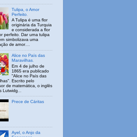
Tulipa, o Amor
Perfeito.
A Tulipa é uma flor
originária da Turquia
e considerada a flor
r perfeito. Dar uma tulipa
ém simbolizava uma
ação de amor....
Alice no País das
Maravilhas.
Em 4 de julho de
1865 era publicado
"Alice no País das
has". Escrito pelo
sor de matemática, o inglês
s Lutwidg...
Prece de Cáritas
Ayel, o Anjo da