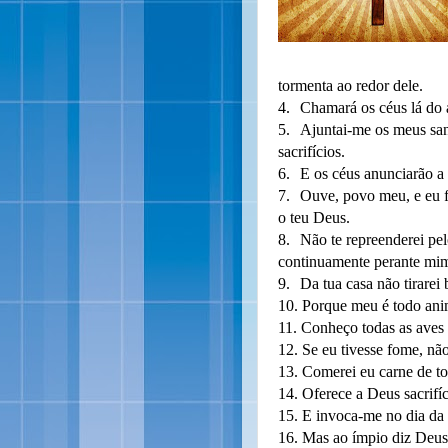
tormenta ao redor dele.
4.
Chamará os céus lá do al
5.
Ajuntai-me os meus san
sacrifícios.
6.
E os céus anunciarão a 
7.
Ouve, povo meu, e eu fal
o teu Deus.
8.
Não te repreenderei pel
continuamente perante mi
9.
Da tua casa não tirarei
10.
Porque meu é todo anim
11.
Conheço todas as aves 
12.
Se eu tivesse fome, não
13.
Comerei eu carne de to
14.
Oferece a Deus sacrifíc
15.
E invoca-me no dia da an
16.
Mas ao ímpio diz Deus: