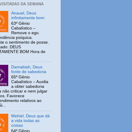
 VISITADAS DA SEMANA
Anauel, Deus
infinitamente bom
63º Gênio
Cabalístico –
Remove o ego.
ndência psíquica.
e o sentimento de posse.
icado: DEUS
ITAMENTE BOM Hora de
Damabiah, Deus
fonte de sabedoria
65º Gênio
Cabalístico – Auxilia
a obter sabedoria
 não criticar e nem julgar
ros. Favorece
ndimento relativos ao
i...
Mehiel, Deus que dá
a vida todas as
coisas
64º Gênio