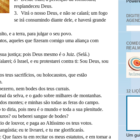
Power
resplandeceu Deus.
3.
Virá o nosso Deus, e não se calará; um fogo
DIGIT
se irá consumindo diante dele, e haverá grande
AGEND
to, e a terra, para julgar o seu povo.
tos, aqueles que fizeram comigo uma aliança com
COMEC
REALM
sua justiça; pois Deus mesmo é o Juiz. (Selá.)
arei; ó Israel, e eu protestarei contra ti: Sou Deus, sou
os teus sacrifícios, ou holocaustos, que estão
m.
 bezerro, nem bodes dos teus currais.
12 LI
al da selva, e o gado sobre milhares de montanhas.
dos montes; e minhas são todas as feras do campo.
 to diria, pois meu é o mundo e toda a sua plenitude.
uros? ou beberei sangue de bodes?
io de louvor, e paga ao Altíssimo os teus votos.
gústia; eu te livrarei, e tu me glorificarás.
Um gui
 Que fazes tu em recitar os meus estatutos, e em tomar a