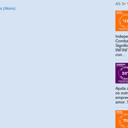
AS 3+
s (Atom)
Indepe
Combat
Signif
INFIN
con...
Ajuda a
os out
empree
amor. S