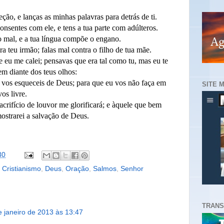
eção, e lanças as minhas palavras para detrás de ti.
nsentes com ele, e tens a tua parte com adúlteros.
 o mal, e a tua língua compõe o engano.
ra teu irmão; falas mal contra o filho de tua mãe.
, e eu me calei; pensavas que era tal como tu, mas eu te
dem diante dos teus olhos:
e vos esqueceis de Deus; para que eu vos não faça em
SITE 
os livre.
crifício de louvor me glorificará; e àquele que bem
ostrarei a salvação de Deus.
30
,
Cristianismo
,
Deus
,
Oração
,
Salmos
,
Senhor
TRANS
e janeiro de 2013 às 13:47