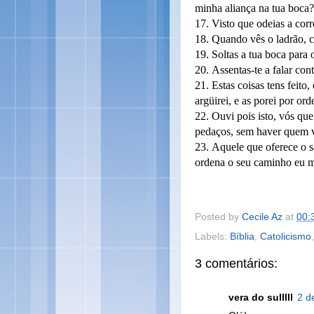
minha aliança na tua boca?
17.
Visto que odeias a corr
18.
Quando vês o ladrão, co
19.
Soltas a tua boca para
20.
Assentas-te a falar cont
21.
Estas coisas tens feito
argüirei, e as porei por or
22.
Ouvi pois isto, vós qu
pedaços, sem haver quem v
23.
Aquele que oferece o sa
ordena o seu caminho eu m
Posted by
Cecile Az
at
00:
Labels:
Bíblia
,
Catolicismo
3 comentários:
vera do sulllll
2 d