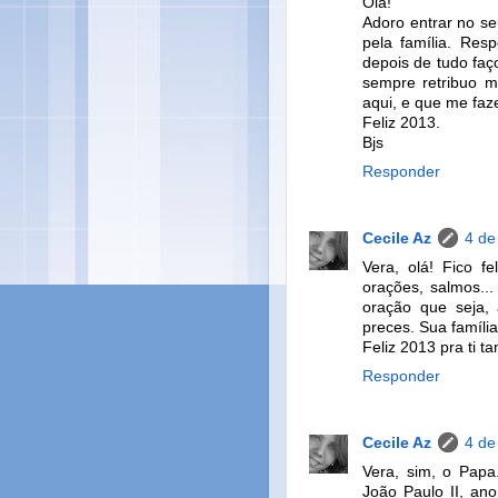
Olá!
Adoro entrar no se
pela família. Res
depois de tudo fa
sempre retribuo m
aqui, e que me fa
Feliz 2013.
Bjs
Responder
Cecile Az
4 de
Vera, olá! Fico f
orações, salmos..
oração que seja, 
preces. Sua famíli
Feliz 2013 pra ti 
Responder
Cecile Az
4 de
Vera, sim, o Papa
João Paulo II, an