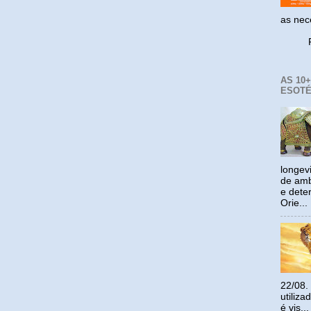
as ne
Reco
AS 10
ESOTÉ
longev
de amb
e dete
Orie...
22/08.
utiliz
é vis...