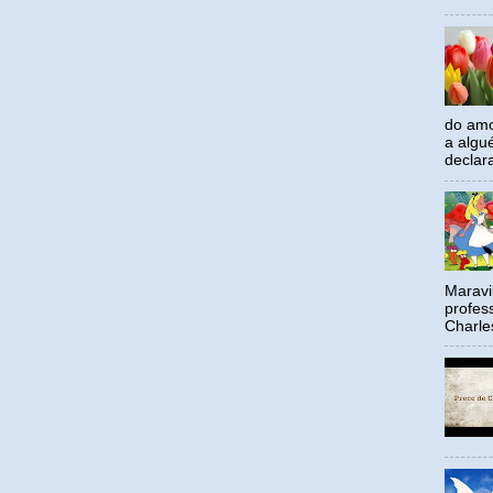
do amo
a algu
declar
Maravil
profes
Charle