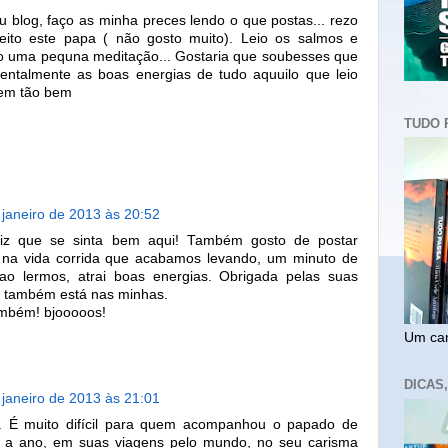
u blog, faço as minha preces lendo o que postas... rezo
peito este papa ( não gosto muito). Leio os salmos e
ço uma pequna meditação... Gostaria que soubesses que
entalmente as boas energias de tudo aquuilo que leio
zem tão bem
TUDO 
 janeiro de 2013 às 20:52
eliz que se sinta bem aqui! Também gosto de postar
. na vida corrida que acabamos levando, um minuto de
ao lermos, atrai boas energias. Obrigada pelas suas
a também está nas minhas.
também! bjooooos!
Um cam
DICAS
 janeiro de 2013 às 21:01
. É muito difícil para quem acompanhou o papado de
o a ano, em suas viagens pelo mundo, no seu carisma