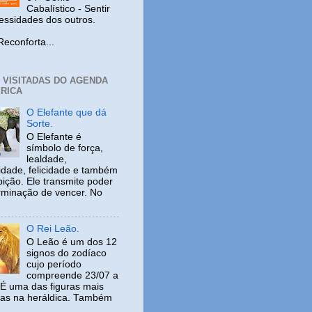
Cabalístico - Sentir
cessidades dos outros.
nforta...
+ VISITADAS DO AGENDA
RICA
O Elefante que dá
Sorte.
O Elefante é
símbolo de força,
lealdade,
idade, felicidade e também
ição. Ele transmite poder
rminação de vencer. No
O Rei Leão.
O Leão é um dos 12
signos do zodíaco
cujo período
compreende 23/07 a
 É uma das figuras mais
adas na heráldica. Também