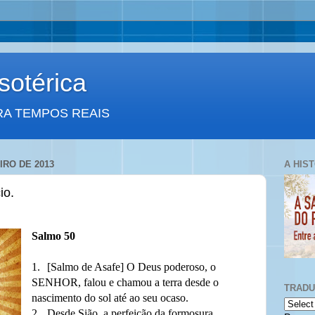
otérica
RA TEMPOS REAIS
IRO DE 2013
A HIS
io.
Salmo 50
1.
[Salmo de Asafe] O Deus poderoso, o
SENHOR, falou e chamou a terra desde o
TRAD
nascimento do sol até ao seu ocaso.
2.
Desde Sião, a perfeição da formosura,