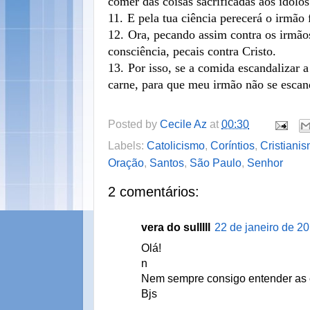
comer das coisas sacrificadas aos ídolos
11.
E pela tua ciência perecerá o irmão 
12.
Ora, pecando assim contra os irmãos
consciência, pecais contra Cristo.
13.
Por isso, se a comida escandalizar
carne, para que meu irmão não se escan
Posted by
Cecile Az
at
00:30
Labels:
Catolicismo
,
Coríntios
,
Cristiani
Oração
,
Santos
,
São Paulo
,
Senhor
2 comentários:
vera do sulllll
22 de janeiro de 2
Olá!
n
Nem sempre consigo entender as e
Bjs