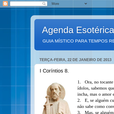
Agenda Esotéric
GUIA MÍSTICO PARA TEMPOS R
TERÇA-FEIRA, 22 DE JANEIRO DE 2013
I Coríntios 8.
1.
Ora, no tocante 
ídolos, sabemos que
incha, mas o amor e
2.
E, se alguém cu
não sabe como con
3.
Mas, se alguém