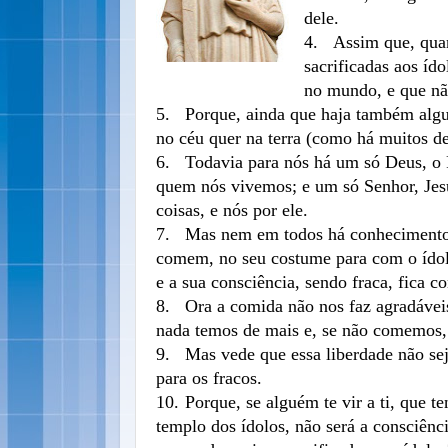
dele.
4.
Assim que, qua
sacrificadas aos íd
no mundo, e que nã
5.
Porque, ainda que haja também alg
no céu quer na terra (como há muitos de
6.
Todavia para nós há um só Deus, o 
quem nós vivemos; e um só Senhor, Jesus
coisas, e nós por ele.
7.
Mas nem em todos há conhecimento;
comem, no seu costume para com o ídolo,
e a sua consciência, sendo fraca, fica c
8.
Ora a comida não nos faz agradávei
nada temos de mais e, se não comemos, 
9.
Mas vede que essa liberdade não se
para os fracos.
10.
Porque, se alguém te vir a ti, que t
templo dos ídolos, não será a consciênc